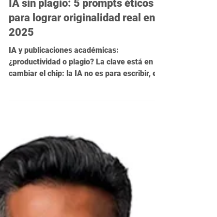
7 oct 2025
3 min de lectura
IA sin plagio: 5 prompts éticos
para lograr originalidad real en
2025
IA y publicaciones académicas:
¿productividad o plagio? La clave está en
cambiar el chip: la IA no es para escribir, es
para pensar. Aplica la Regla Ética 80/20 (tu
análisis, 100% original) y usa estos 5
prompts estratégicos para detectar vacíos,
pulir el tono y garantizar la transparencia.
Transforma tu estrategia de publicación y
asegura la aceptación. ¡Agenda tu Revisión
Estratégica gratuita!