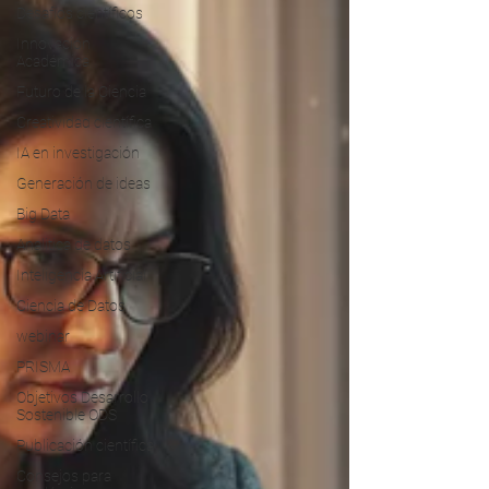
Desafíos científicos
Innovación
Académica
Futuro de la Ciencia
Creatividad científica
IA en investigación
Generación de ideas
Big Data
Analitica de datos
Inteligencia Artificial
Ciencia de Datos
webinar
PRISMA
Objetivos Desarrollo
Sostenible ODS
Publicación científica
Consejos para