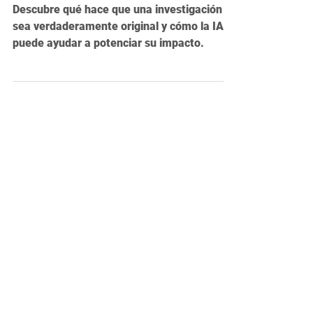
4 mar 2025
3 min de lectura
¡Despertando la chispa! ¿Qué
características definen a una
investigación como original?
Descubre qué hace que una investigación
sea verdaderamente original y cómo la IA
puede ayudar a potenciar su impacto.