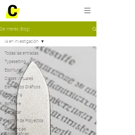
De Interés (Blog)
IA en investigación
Todas las entradas
Typesetting
Escritura
Clases Virtuales
Elementos Gráficos
COVID-19
Software
Bienestar
Gestión de Proyectos
Referencias
Bibliográficas