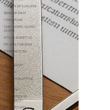
Motores de búsqueda
Bases de Datos
Indexadoras
Open Access (Acceso
Abierto)
Artículo académico
Revistas indexadas
Presentaciones
On line
Investigación
Impacto
Inteligencia Artificial
(IA)
Era Digital
Metodología de
investigación
Redes Sociales