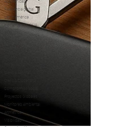
Académicas
Relevancia global
Latinoamérica
Herramientas de IA
STEM
Rigor científico
Relevancia científica
Ética
Privacidad
Ciencia Abierta
Ciencia Ciudadana
Compromiso social
Proyectos Globales
Monitoreo Ambiental
Altmetrics
Visibilidad