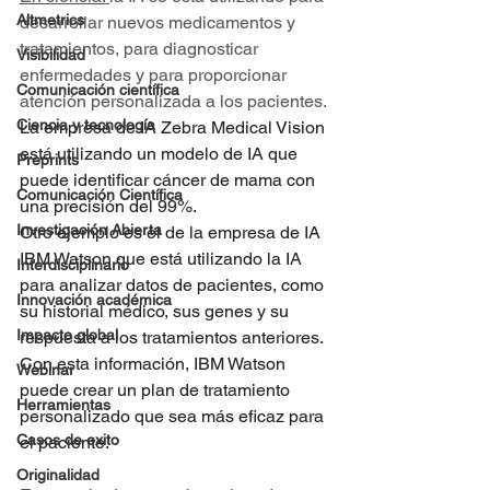
Altmetrics
desarrollar nuevos medicamentos y 
tratamientos, para diagnosticar 
Visibilidad
enfermedades y para proporcionar 
Comunicación científica
atención personalizada a los pacientes.
Ciencia y tecnología
La empresa de IA Zebra Medical Vision 
está utilizando un modelo de IA que 
Preprints
puede identificar cáncer de mama con 
Comunicación Científica
una precisión del 99%.
Investigación Abierta
Otro ejemplo es el de la empresa de IA 
IBM Watson que está utilizando la IA 
Interdisciplinario
para analizar datos de pacientes, como 
Innovación académica
su historial médico, sus genes y su 
Impacto global
respuesta a los tratamientos anteriores. 
Con esta información, IBM Watson 
Webinar
puede crear un plan de tratamiento 
Herramientas
personalizado que sea más eficaz para 
Casos de exito
el paciente.
Originalidad