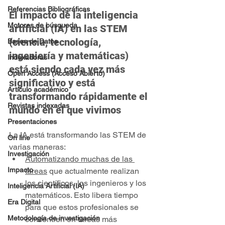
Referencias Bibliográficas
El impacto de la inteligencia 
Motores de búsqueda
artificial (IA) en las STEM 
(ciencia, tecnología, 
Bases de Datos
ingeniería y matemáticas) 
Indexadoras
está siendo cada vez más 
Open Access (Acceso Abierto)
significativo y está 
Artículo académico
transformando rápidamente el 
Revistas indexadas
mundo en el que vivimos
Presentaciones
La IA está transformando las STEM de 
On line
varias maneras:
Investigación
Automatizando muchas de las 
Impacto
tareas
 que actualmente realizan 
los científicos, los ingenieros y los 
Inteligencia Artificial (IA)
matemáticos. Esto libera tiempo 
Era Digital
para que estos profesionales se 
Metodología de investigación
concentren en tareas más 