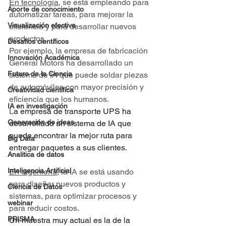
En tecnología,
 se está empleando para 
Aporte de conocimiento
automatizar tareas, para mejorar la 
Visualización efectiva
eficiencia y para desarrollar nuevos 
productos.
Desafíos científicos
Por ejemplo, la empresa de fabricación 
Innovación Académica
General Motors ha desarrollado un 
Futuro de la Ciencia
sistema de IA que puede soldar piezas 
de automóviles con mayor precisión y 
Creatividad científica
eficiencia que los humanos.
IA en investigación
L
a empresa de transporte UPS ha 
Generación de ideas
desarrollado un sistema de IA que 
puede encontrar la mejor ruta para 
Big Data
entregar paquetes a sus clientes.
Analitica de datos
Inteligencia Artificial
En ingeniería
, la IA se está usando 
para diseñar nuevos productos y 
Ciencia de Datos
sistemas, para optimizar procesos y 
webinar
para reducir costos.
PRISMA
Un muestra muy actual es la de la 