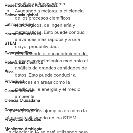
creativas e innovadoras.
Redes Sociales Académicas
Ayudando a mejorar la eficiencia 
Relevancia global
de los procesos
 científicos, 
Latinoamérica
tecnológicos, de ingeniería y 
matemáticos. Esto puede conducir 
Herramientas de IA
a avances más rápidos y a una 
STEM
mayor productividad.
Rigor científico
Fomentando el descubrimiento de 
nuevos conocimientos
 mediante el 
Relevancia científica
análisis de grandes cantidades de 
Ética
datos. Esto puede conducir a 
Privacidad
avances en áreas como la 
medicina, la energía y el medio 
Ciencia Abierta
ambiente.
Ciencia Ciudadana
Compromiso social
Aquí hay algunos ejemplos de cómo la 
IA se está utilizando en las STEM:
Proyectos Globales
Monitoreo Ambiental
En ciencia: 
la IA se está utilizando para 