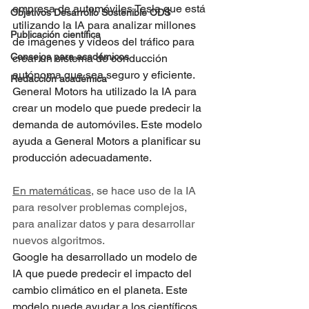
empresa de automóviles Tesla que está 
Objetivos Desarrollo Sostenible ODS
utilizando la IA para analizar millones 
Publicación científica
de imágenes y vídeos del tráfico para 
Consejos para académicos
crear un sistema de conducción 
autónoma que sea seguro y eficiente.
Redacción académica
General Motors ha utilizado la IA para 
crear un modelo que puede predecir la 
demanda de automóviles. Este modelo 
ayuda a General Motors a planificar su 
producción adecuadamente.
En matemáticas
, se hace uso de la IA 
para resolver problemas complejos, 
para analizar datos y para desarrollar 
nuevos algoritmos.
Google ha desarrollado un modelo de 
IA que puede predecir el impacto del 
cambio climático en el planeta. Este 
modelo puede ayudar a los científicos 