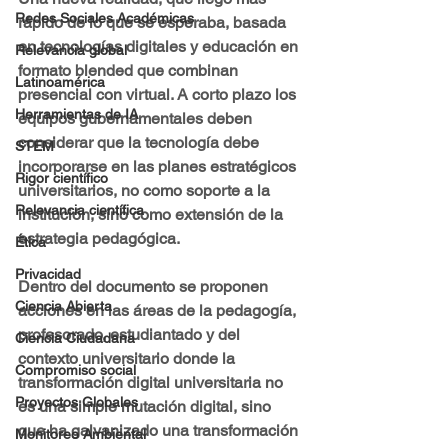
Redes Sociales Académicas
rápido de lo que se esperaba, basada 
en tecnologías digitales y educación en 
Relevancia global
formato blended que combinan 
Latinoamérica
presencial con virtual. A corto plazo los 
Herramientas de IA
equipos gubernamentales deben 
considerar que la tecnología debe 
STEM
incorporarse en las planes estratégicos 
Rigor científico
universitarios, no como soporte a la 
Relevancia científica
institución, sino como extensión de la 
estrategia pedagógica.
Ética
Privacidad
Dentro del documento se proponen 
Ciencia Abierta
acciones en las áreas de la pedagogía, 
profesorado, estudiantado y del 
Ciencia Ciudadana
contexto universitario donde la 
Compromiso social
transformación digital universitaria no 
Proyectos Globales
es una simple mutación digital, sino 
que ha galvanizado una transformación 
Monitoreo Ambiental