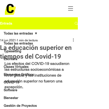
Entrada
Todas las entradas
14 jun 2021
1 min de lectura
Todas las entradas
La educación superior en
Typesetting
tiempos del Covid-19
Escritura
Los efectos del COVID-19 sacudieron 
Clases Virtuales
las estructuras socioeconómicas a 
Elementos Gráficos
nivel global y las instituciones de 
educación superior no fueron una 
COVID-19
excepción.
Software
Bienestar
Gestión de Proyectos