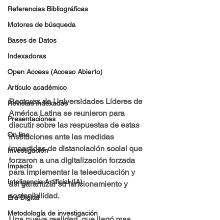
Referencias Bibliográficas
Motores de búsqueda
Bases de Datos
Indexadoras
Open Access (Acceso Abierto)
Artículo académico
Rectores de Universidades Líderes de 
Revistas indexadas
América Latina se reunieron para 
Presentaciones
discutir sobre las respuestas de estas 
On line
instituciones ante las medidas 
impartidas de distanciación social que 
Investigación
forzaron a una digitalización forzada 
Impacto
para implementar la teleeducación y 
Inteligencia Artificial (IA)
así garantizar su funcionamiento y 
sostenibilidad.
Era Digital
Metodología de investigación
Una nueva realidad, que llegó mas 