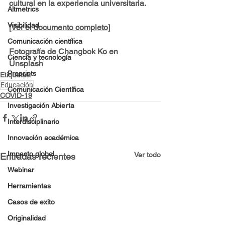
cultural en la experiencia universitaria.
Altmetrics
Visibilidad
[Ver el documento completo]
Comunicación científica
Fotografía de Changbok Ko en 
Ciencia y tecnología
Unsplash 
Preprints
Etiquetas:
Educación
Comunicación Científica
COVID-19
Investigación Abierta
Interdisciplinario
Innovación académica
Impacto global
Ver todo
Entradas recientes
Webinar
Herramientas
Casos de exito
Originalidad