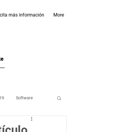
icita más información
More
te
19
Software
es de Datos
tículo