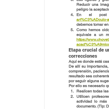
Reducir una imag
peligro la aceptaci
En el post
art%C3%ADculo-a
debemos tomar en c
Como hemos oido a
equivale a un mi
https://www.chove
acad%C3%A9mico-l
Etapa crucial de u
correcciones
Aquí es donde está casi
De allí su importancia,
comprensión, paciencia
resultado sea coherent
por seguir alguna suger
Por ello es necesario q
Realicen todas las
Utilicen profeso
actividad lo más 
documento. (Tip: 