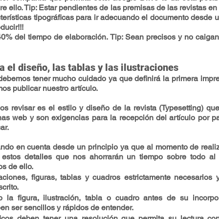
 ello. Tip: Estar pendientes de las premisas de las revistas en 
terísticas tipográficas para ir adecuando el documento desde un 
ducir!!!
0% del tiempo de elaboración. Tip: Sean precisos y no caigan
el diseño, las tablas y las ilustraciones
ebemos tener mucho cuidado ya que definirá la primera impres
os publicar nuestro artículo.
 revisar es el estilo y diseño de la revista (Typesetting) qu
s web y son exigencias para la recepción del artículo por part
ar.
ndo en cuenta desde un principio ya que al momento de realizar
stos detalles que nos ahorrarán un tiempo sobre todo al f
s de ello.
raciones, figuras, tablas y cuadros estrictamente necesarios 
crito.
o la figura, ilustración, tabla o cuadro antes de su incorpor
 ser sencillos y rápidos de entender.
ficos deben tener una resolución que permita su lectura con