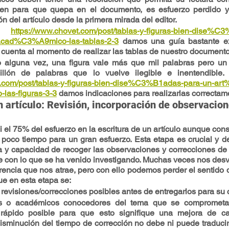
en para que quepa en el documento, es esfuerzo perdido y
ón del artículo desde la primera mirada del editor.
https://www.chovet.com/post/tablas-y-figuras-bien-dise%C
cad%C3%A9mico-las-tablas-2-3
 damos una guía bastante ex
uenta al momento de realizar las tablas de nuestro documento
lguna vez, una figura vale más que mil palabras pero un 
llón de palabras que lo vuelve ilegible e inentendible.
t.com/post/tablas-y-figuras-bien-dise%C3%B1adas-para-un-a
as-figuras-3-3
 damos indicaciones para realizarlas correctam
n artículo: Revisión, incorporación de observacion
 el 75% del esfuerzo en la escritura de un artículo aunque con
 poco tiempo para un gran esfuerzo. Esta etapa es crucial y de
 y capacidad de recoger las observaciones y correcciones de 
e con lo que se ha venido investigando. Muchas veces nos des
encia que nos atrae, pero con ello podemos perder el sentido de
ue en esta etapa se:
 revisiones/correcciones posibles antes de entregarlos para su 
res o académicos conocedores del tema que se comprometan 
rápido posible para que esto signifique una mejora de ca
Disminución del tiempo de corrección no debe ni puede traduci