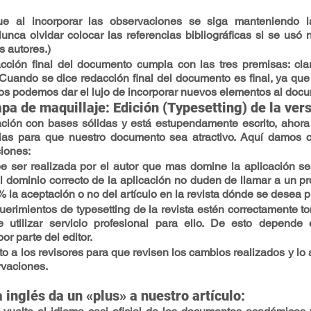
e al incorporar las observaciones se siga manteniendo la
unca olvidar colocar las referencias bibliográficas si se usó 
s autores.)
cción final del documento cumpla con las tres premisas: clari
: Cuando se dice redacción final del documento es final, ya qu
os podemos dar el lujo de incorporar nuevos elementos al doc
pa de maquillaje: Edición (Typesetting) de la vers
ción con bases sólidas y está estupendamente escrito, ahora 
as para que nuestro documento sea atractivo. Aquí damos ci
ciones:
be ser realizada por el autor que mas domine la aplicación s
el dominio correcto de la aplicación no duden de llamar a un pro
la aceptación o no del artículo en la revista dónde se desea pu
uerimientos de 
typesetting
 de la revista estén correctamente t
utilizar servicio profesional para ello. De esto depende 
or parte del editor.
o a los revisores para que revisen los cambios realizados y lo
vaciones.
 inglés da un «plus» a nuestro artículo: