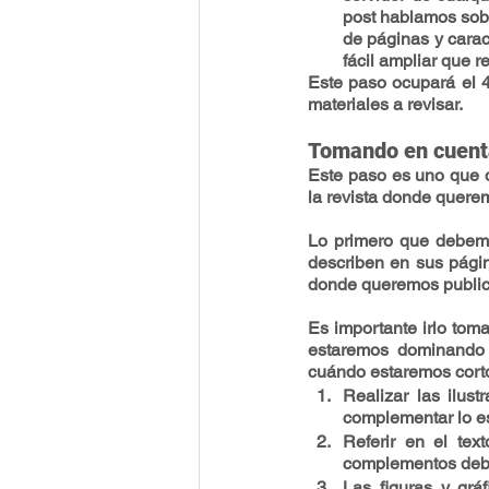
post hablamos sobre
de páginas y carac
fácil ampliar que re
Este paso ocupará el 4
materiales a revisar.
Tomando en cuenta 
Este paso es uno que d
la revista donde querem
Lo primero que debemos
describen en sus página
donde queremos public
Es importante irlo toma
estaremos dominando e
cuándo estaremos corto
Realizar las ilust
complementar lo es
Referir en el text
complementos deben
Las figuras y grá