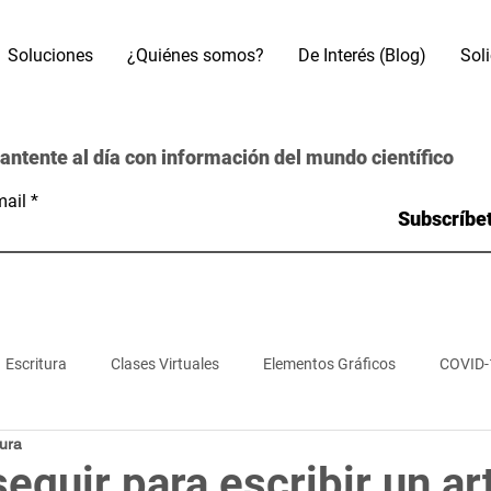
Soluciones
¿Quiénes somos?
De Interés (Blog)
Sol
antente al día con información del mundo científico
ail
Subscríbe
Escritura
Clases Virtuales
Elementos Gráficos
COVID-
tura
s
Referencias Bibliográficas
Motores de búsqueda
Bas
eguir para escribir un ar