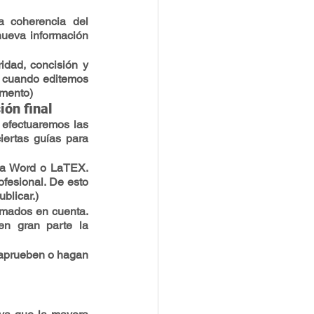
 coherencia del 
nueva información 
dad, concisión y 
e cuando editemos 
umento)
ión final
efectuaremos las 
ertas guías para 
ea Word o LaTEX. 
fesional. De esto 
blicar.)
omados en cuenta. 
en gran parte la 
 aprueben o hagan 