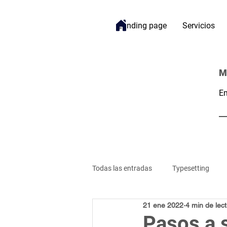
Landing page
Servicios
M
Em
Todas las entradas
Typesetting
21 ene 2022
4 min de lec
Bienestar
Gestión de Proyecto
Pasos a s