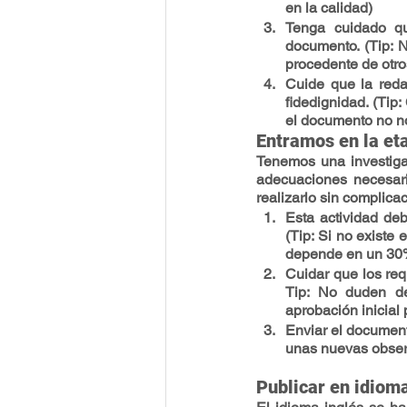
en la calidad)
Tenga cuidado qu
documento. (Tip: N
procedente de otro
Cuide que la reda
fidedignidad. (Tip
el documento no n
Entramos en la eta
Tenemos una investiga
adecuaciones necesari
realizarlo sin complica
Esta actividad de
(Tip: Si no existe 
depende en un 30% 
Cuidar que los req
Tip: No duden de 
aprobación inicial p
Enviar el document
unas nuevas obser
Publicar en idioma