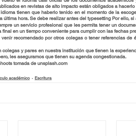
 vuelto el idioma casi oficial de los documentos académicos 
ublicados en revistas de alto impacto están obligados a hacerlo
 idioma tienen que haberlo tenido en el momento de la escogen
a última hora. Se debe realizar antes del typesetting Por ello, si 
iempre un servicio profesional que les permita tener un docume
a final en un tiempo conveniente para cumplir con las fechas pre
 venir recomendado por otros colegas o tener referencias de éx
 colegas y pares en nuestra institución que tienen la experienc
 pero, les aseguramos que tienen su agenda congestionada.
shoots tomada de unsplash.com
ículo académico
Escritura