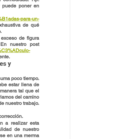
 puede poner en 
3%B1adas-para-un-
haustiva de qué 
.
exceso de figura 
 En nuestro post
rt%C3%ADculo-
ente.
es y 
suma poco tiempo. 
be estar llena de 
manera tal que el 
viamos del camino 
 nuestro trabajo. 
corrección.
a realizar esta 
lidad de nuestro 
rse en una merma 