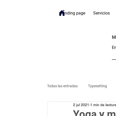
Landing page
Servicios
M
Em
Todas las entradas
Typesetting
2 jul 2021
1 min de lectur
Bienestar
Gestión de Proyecto
Yoga y me