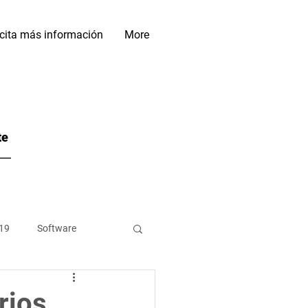
icita más información
More
te
19
Software
es de Datos
rios