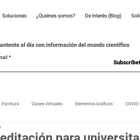
Soluciones
¿Quiénes somos?
De Interés (Blog)
Sol
antente al día con información del mundo científico
ail
Subscríbe
Escritura
Clases Virtuales
Elementos Gráficos
COVID-
a
s
Referencias Bibliográficas
Motores de búsqueda
Bas
ditación para universita