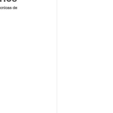
écnicas de 
resentaciones
On line
ión
EM
Rigor científico