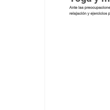
Ante las preocupaciones 
Indexadoras
Open Access (Acc
relajación y ejercicios 
Investigación
Impacto
In
Redes Sociales Académicas
Re
Relevancia científica
Ética