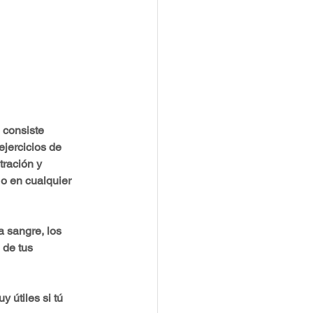
 consiste 
jercicios de 
tración y 
o en cualquier 
a sangre, los 
 de tus 
 útiles si tú 