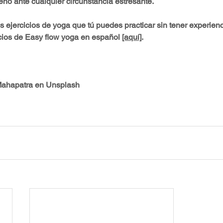
no ante cualquier circunstancia estresante.
ejercicios de yoga que tú puedes practicar sin tener experienc
cios de Easy flow yoga e
n español 
[aquí]
.
Mahapatra en Unsplash