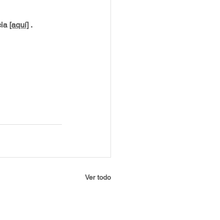
ia 
[aquí]
 . 
Ver todo