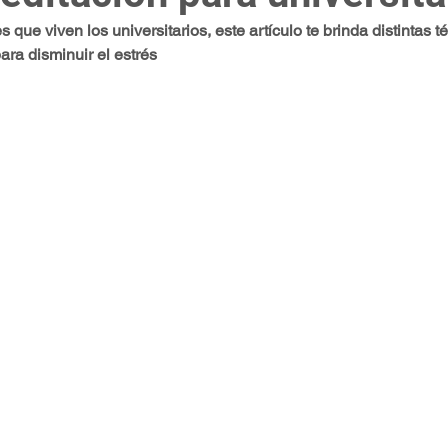
que viven los universitarios, este artículo te brinda distintas t
eso Abierto)
Artículo académico
Revistas indexadas
P
para disminuir el estrés
teligencia Artificial (IA)
Era Digital
Metodología de investigac
levancia global
Latinoamérica
Herramientas de IA
ST