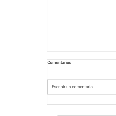
Comentarios
Escribir un comentario...
Las nueve mejores técnicas
de relajación en tu escritorio