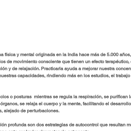
na física y mental originada en la India hace más de 5.000 años,
os de movimiento consciente que tienen un efecto terapéutico, e
ción y de relajación. Practicarla ayuda a mejorar nuestra concen
estras capacidades, rindiendo más en los estudios, el trabajo 
cicios o posturas  mientras se regula la respiración, se purifican l
 órganos, se relaja el cuerpo y la mente, facilitando el desarrollo
, alejado de perturbaciones.
ción profunda son dos estrategias de autocontrol que resultan muy