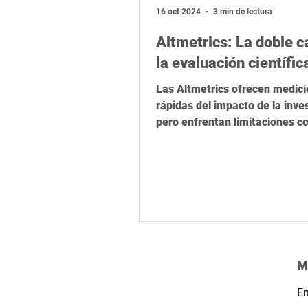
Relevancia global
Latinoamér
16 oct 2024
3 min de lectura
Altmetrics: La doble c
la evaluación científic
Las Altmetrics ofrecen medic
rápidas del impacto de la inve
pero enfrentan limitaciones 
riesgo de manipulación y otros
M
Em