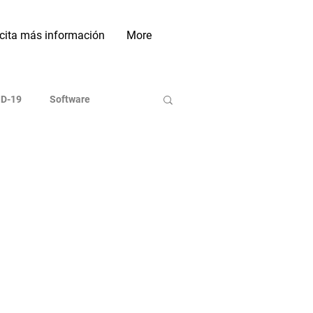
icita más información
More
D-19
Software
ases de Datos
Indexadoras
On line
Investigación
Sociales Académicas