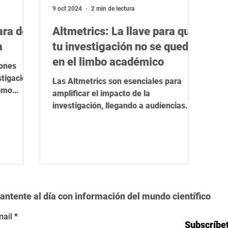
ica
Herramientas de IA
STEM
Rigor científico
R
9 oct 2024
2 min de lectura
ara de
Altmetrics: La llave para que
a
tu investigación no se quede
en el limbo académico
iones
stigación,
Las Altmetrics son esenciales para
como
amplificar el impacto de la
..
investigación, llegando a audiencias
más allá de la academia
antente al día con información del mundo científico
ail
Subscríbe