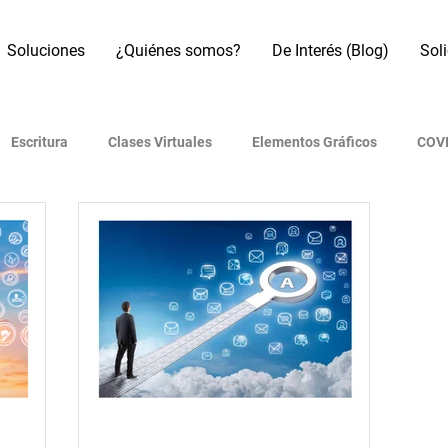
Soluciones
¿Quiénes somos?
De Interés (Blog)
Sol
Escritura
Clases Virtuales
Elementos Gráficos
COVI
os
Referencias Bibliográficas
Motores de búsqueda
B
Artículo académico
Revistas indexadas
Presentaciones
 (IA)
Era Digital
Metodología de investigación
Redes 