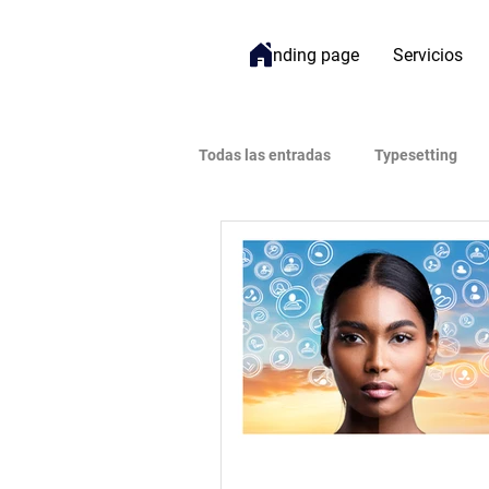
Landing page
Servicios
Todas las entradas
Typesetting
Bienestar
Gestión de Proyect
Open Access (Acceso Abierto)
Impacto
Inteligencia Artificial