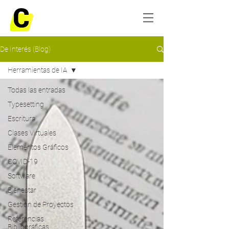
De Interés (Blog)
Herramientas de IA
Todas las entradas
Typesetting
Escritura
Clases Virtuales
Elementos Gráficos
COVID-19
Software
Bienestar
Gestión de Proyectos
Referencias
Bibliográficas