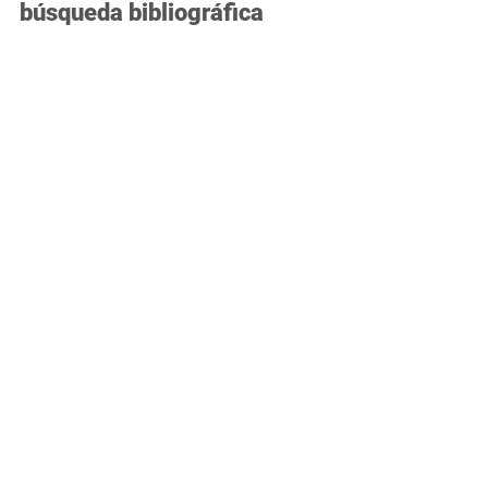
28 ene 2025
2 min de lectura
¡Despertando la chispa!
Herramientas básicas: La
búsqueda bibliográfica
Descubre herramientas y estrategias clave
para realizar búsquedas bibliográficas
avanzadas y potenciar la calidad de tus
investigaciones.