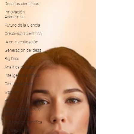
Desafíos científicos
Innovación
Académica
Futuro de la Ciencia
Creatividad científica
IA en investigación
Generación de ideas
Big Data
Analitica de datos
Inteligencia Artificial
Ciencia de Datos
webinar
PRISMA
Objetivos Desarrollo
Sostenible ODS
Publicación científica
Consejos para