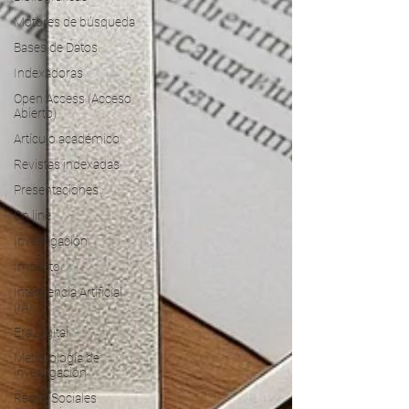
Motores de búsqueda
Bases de Datos
Indexadoras
Open Access (Acceso
Abierto)
Artículo académico
Revistas indexadas
Presentaciones
On line
Investigación
Impacto
Inteligencia Artificial
(IA)
Era Digital
Metodología de
investigación
Redes Sociales