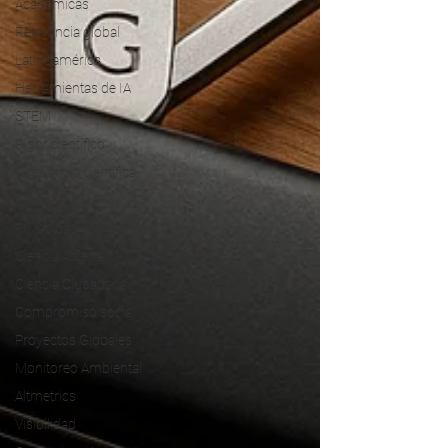
Académicas
Relevancia global
Latinoamérica
Herramientas de IA
STEM
Rigor científico
Relevancia científica
Ética
Privacidad
Ciencia Abierta
Ciencia Ciudadana
Compromiso social
Proyectos Globales
Monitoreo Ambiental
Altmetrics
Visibilidad