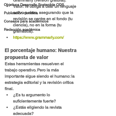
Grammarly
 (versión gratuita).
Objetivos Desarrollo Sostenible ODS
Valor:
 Te obliga a usar un 
lenguaje 
activo y claro
, asegurando que la 
Publicación científica
revisión se centre en el 
fondo
 (tu 
Consejos para académicos
ciencia), no en la 
forma
 (tu 
Redacción académica
gramática).
https://www.grammarly.com/
El porcentaje humano: Nuestra 
propuesta de valor
Estas herramientas resuelven el 
trabajo operativo
. Pero la 
más 
importante
 sigue siendo el humano: 
la 
estrategia editorial
 y la 
revisión crítica 
final.
¿Es tu argumento lo 
suficientemente fuerte?
¿Estás eligiendo la revista 
adecuada?