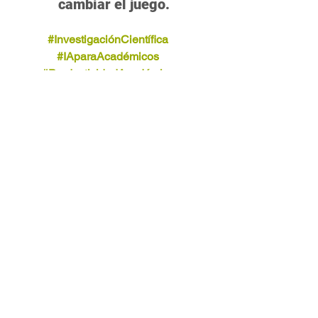
cambiar el juego.
#InvestigaciónCientífica
#IAparaAcadémicos
#ProductividadAcadémica
#GestiónBibliográfica
#PublicaciónCientífica
Imagen generada por ChatGPT de un prompt 
generado por Gemini
Etiquetas:
Publicación científica
investigación científica
Gestión de referencias
IA para académicos
productividad académica
Redacción académica
Consejos para académicos
Publicación científica