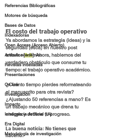
Referencias Bibliográficas
Motores de búsqueda
Bases de Datos
El costo del trabajo operativo
Indexadoras
Ya abordamos la estrategia (ideas) y la 
Open Access (Acceso Abierto)
seguridad (ética) en nuestro post 
anterior [
link
]. Ahora, hablemos del 
Artículo académico
verdadero obstáculo que consume tu 
Revistas indexadas
tiempo: 
el trabajo operativo académico
.
Presentaciones
¿Cuánto tiempo pierdes reformateando 
On line
el manuscrito para otra revista? 
Investigación
¿Ajustando 50 referencias a mano? Es 
Impacto
un trabajo mecánico que 
drena tu 
energía
 y 
detiene tu progreso.
Inteligencia Artificial (IA)
Era Digital
La buena noticia:
 No tienes que 
Metodología de investigación
hacerlo.