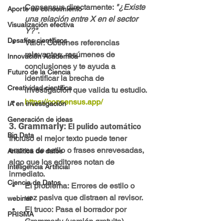
Consensus
 directamente: 
"¿Existe 
Aporte de conocimiento
una relación entre X en el sector 
Visualización efectiva
Y?"
.
Desafíos científicos
Valor:
 Obtienes referencias 
relevantes, resúmenes de 
Innovación Académica
conclusiones y te ayuda a 
Futuro de la Ciencia
identificar la brecha de 
Creatividad científica
investigación
 que valida tu estudio.
https://consensus.app/
IA en investigación
Generación de ideas
3. Grammarly: 
El pulido automático
Big Data
Incluso el mejor texto puede tener 
errores de estilo o frases enrevesadas, 
Analitica de datos
algo que los editores notan de 
Inteligencia Artificial
inmediato.
Ciencia de Datos
El problema:
 Errores de estilo o 
voz pasiva que distraen al revisor.
webinar
El truco:
 Pasa el borrador por 
PRISMA