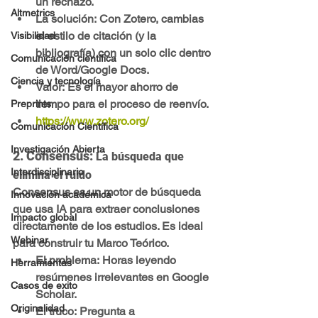
un rechazo.
Altmetrics
La solución:
 Con 
Zotero
, cambias 
el 
estilo de citación (y la 
Visibilidad
bibliografía)
con un solo clic
 dentro 
Comunicación científica
de Word/Google Docs.
Ciencia y tecnología
Valor:
 Es el mayor ahorro de 
tiempo para el proceso de reenvío.
Preprints
https://www.zotero.org/
Comunicación Científica
Investigación Abierta
2. Consensus: 
La búsqueda que 
Interdisciplinario
elimina el ruido
Consensus
 es un motor de búsqueda 
Innovación académica
que usa IA para extraer conclusiones 
Impacto global
directamente de los estudios. Es ideal 
Webinar
para construir tu Marco Teórico.
El problema:
 Horas leyendo 
Herramientas
resúmenes irrelevantes en Google 
Casos de exito
Scholar.
Originalidad
El truco:
 Pregunta a 