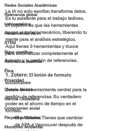
Redes Sociales Académicas
La IA no solo escribe; 
transforma datos
. 
Relevancia global
Es tu asistente para el trabajo tedioso. 
Latinoamérica
El objetivo es que las herramientas 
hagan el 
trabajo mecánico
, liberando tu 
Herramientas de IA
mente para el 
análisis estratégico.
STEM
Aquí tienes 3 herramientas y trucos 
Rigor científico
para automatizar completamente el 
formato y la gestión de referencias.
Relevancia científica
Ética
1. Zotero: 
El botón de formato 
Privacidad
instantáneo
Zotero
 es la herramienta central para la 
Ciencia Abierta
gestión de referencias. Su verdadero 
Ciencia Ciudadana
poder es el ahorro de tiempo en el 
Compromiso social
formato
.
El problema:
 Tienes que cambiar 
Proyectos Globales
de APA a Vancouver después de 
Monitoreo Ambiental