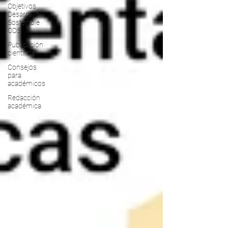
Objetivos
Desarrollo
Sostenible
ODS
Publicación
científica
Consejos
para
académicos
Redacción
académica