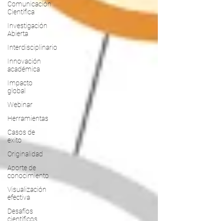
Comunicación
Científica
Investigación
Abierta
Interdisciplinario
Innovación
académica
Impacto
global
Webinar
Herramientas
Casos de
exito
Originalidad
Aporte de
conocimiento
Visualización
efectiva
Desafíos
científicos