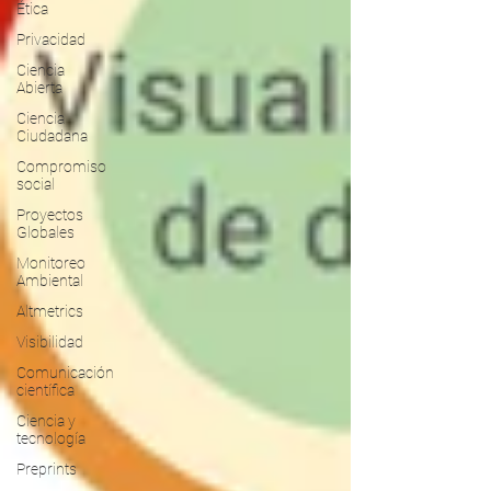
Ética
Privacidad
Ciencia
Abierta
Ciencia
Ciudadana
Compromiso
social
Proyectos
Globales
Monitoreo
Ambiental
Altmetrics
Visibilidad
Comunicación
científica
Ciencia y
tecnología
Preprints