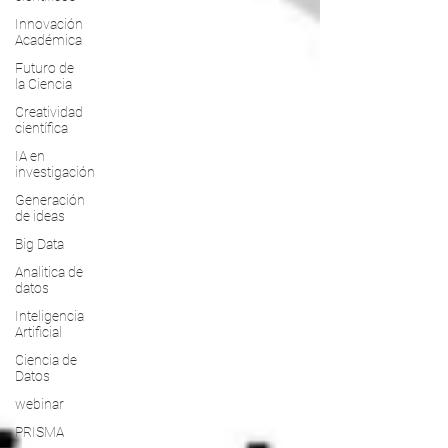
Innovación
Académica
Futuro de
la Ciencia
Creatividad
científica
IA en
investigación
Generación
de ideas
Big Data
Analitica de
datos
Inteligencia
Artificial
Ciencia de
Datos
webinar
PRISMA