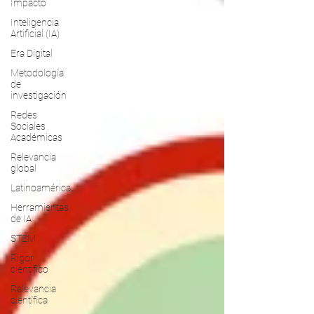
Impacto
Inteligencia
Artificial (IA)
Era Digital
Metodología
de
investigación
Redes
Sociales
Académicas
Relevancia
global
Latinoamérica
Herramientas
de IA
STEM
Rigor
científico
Relevancia
científica