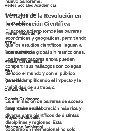
nuevo panorama.
Redes Sociales Académicas
Ventajas de la Revolución en 
Relevancia global
la Publicación Científica
Latinoamérica
El acceso abierto rompe las barreras 
Herramientas de IA
económicas y geográficas, permitiendo 
STEM
que los estudios científicos lleguen a 
una audiencia global sin restricciones. 
Rigor científico
Los investigadores ahora pueden 
Relevancia científica
compartir sus hallazgos con colegas 
Ética
de todo el mundo y con el público 
general, amplificando el impacto y la 
Privacidad
visibilidad de su trabajo.
Ciencia Abierta
Ciencia Ciudadana
La eliminación de barreras de acceso 
fomenta una colaboración más rica y 
Compromiso social
diversa entre científicos de distintas 
Proyectos Globales
disciplinas y regiones. Esta 
Monitoreo Ambiental
cooperación internacional no solo 