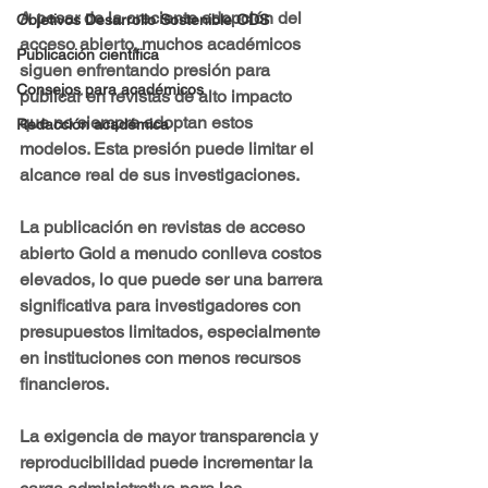
A pesar de la creciente adopción del 
Objetivos Desarrollo Sostenible ODS
acceso abierto, muchos académicos 
Publicación científica
siguen enfrentando presión para 
Consejos para académicos
publicar en revistas de alto impacto 
que no siempre adoptan estos 
Redacción académica
modelos. Esta presión puede limitar el 
alcance real de sus investigaciones.
La publicación en revistas de acceso 
abierto Gold a menudo conlleva costos 
elevados, lo que puede ser una barrera 
significativa para investigadores con 
presupuestos limitados, especialmente 
en instituciones con menos recursos 
financieros.
La
 exigencia de mayor transparencia y 
reproducibilidad puede incrementar la 