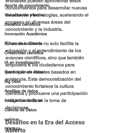
entidades pueden aprovechar estos 
Aporte de conocimiento
conocimientos para desarrollar nuevas 
soluciones y tecnologías, acelerando el 
Visualización efectiva
progreso en diversas áreas del 
Desafíos científicos
conocimiento y la industria.
Innovación Académica
El acceso abierto no solo facilita la 
Futuro de la Ciencia
educación y el entendimiento de los 
Creatividad científica
avances científicos, sino que también 
IA en investigación
empodera a los ciudadanos para 
participar en debates basados en 
Generación de ideas
evidencia. Esta democratización del 
Big Data
conocimiento fortalece la cultura 
Analitica de datos
científica y promueve una participación 
más informada en la toma de 
Inteligencia Artificial
decisiones.
Ciencia de Datos
webinar
Desafíos en la Era del Acceso 
PRISMA
Abierto