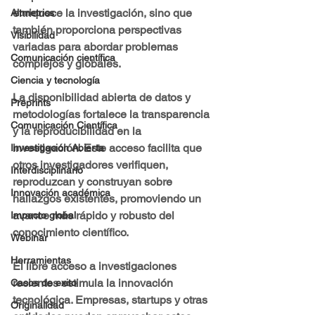
enriquece la investigación, sino que 
Altmetrics
también proporciona perspectivas 
Visibilidad
variadas para abordar problemas 
Comunicación científica
complejos y globales.
Ciencia y tecnología
La disponibilidad abierta de datos y 
Preprints
metodologías fortalece la transparencia 
Comunicación Científica
y la reproducibilidad en la 
investigación. Este acceso facilita que 
Investigación Abierta
otros investigadores verifiquen, 
Interdisciplinario
reproduzcan y construyan sobre 
Innovación académica
hallazgos existentes, promoviendo un 
avance más rápido y robusto del 
Impacto global
conocimiento científico.
Webinar
Herramientas
El libre acceso a investigaciones 
recientes estimula la innovación 
Casos de exito
tecnológica. Empresas, startups y otras 
Originalidad