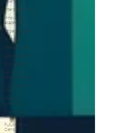
Abierta
Interdisciplinario
Innovación
académica
Impacto global
Webinar
Herramientas
Casos de exito
Originalidad
Aporte de
conocimiento
Visualización
efectiva
Desafíos
científicos
Innovación
Académica
Futuro de la
Ciencia