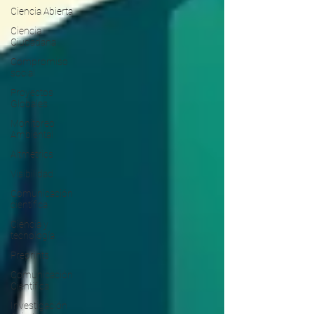
Ciencia Abierta
Ciencia
Ciudadana
Compromiso
social
Proyectos
Globales
Monitoreo
Ambiental
Altmetrics
Visibilidad
Comunicación
científica
Ciencia y
tecnología
Preprints
Comunicación
Científica
Investigación