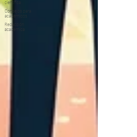
científica
Consejos para
académicos
Redacción
académica