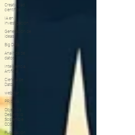
Creatividad
científica
IA en
investigación
Generación de
ideas
Big Data
Analitica de
datos
Inteligencia
Artificial
Ciencia de
Datos
webinar
PRISMA
Objetivos
Desarrollo
Sostenible
ODS
Publicación