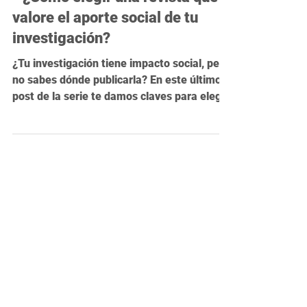
Publicar con sentido: 4 y último
- ¿Cómo elegir una revista que
valore el aporte social de tu
investigación?
¿Tu investigación tiene impacto social, pero
no sabes dónde publicarla? En este último
post de la serie te damos claves para elegir
una revista que valore tu compromiso con
los ODS, sin perder rigor académico. Nos
despedimos por ahora… ¡y volvemos en
septiembre con más contenidos útiles!