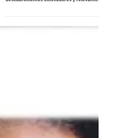
La IA revoluciona la investigación científica
¡Descubre cómo abre puertas a
descubrimientos innovadores y relevantes!
#IAenCiencia