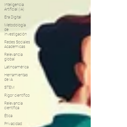
Inteligencia
Artificial (IA)
Era Digital
Metodología
de
investigación
Redes Sociales
Académicas
Relevancia
global
Latinoamérica
Herramientas
de IA
STEM
Rigor científico
Relevancia
científica
Ética
Privacidad