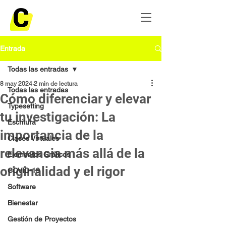
Entrada
Todas las entradas
8 may 2024
2 min de lectura
Todas las entradas
Cómo diferenciar y elevar
Typesetting
tu investigación: La
Escritura
importancia de la
Clases Virtuales
relevancia más allá de la
Elementos Gráficos
originalidad y el rigor
COVID-19
Software
Bienestar
Gestión de Proyectos