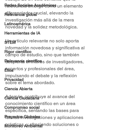
Redes Sociales Académicas
relevancia emerge como un elemento 
diferenciador crucial, elevando la 
Relevancia global
investigación más allá de la mera 
Latinoamérica
novedad y la solidez metodológica.
Herramientas de IA
Un artículo relevante no solo aporta 
STEM
información novedosa y significativa al 
Rigor científico
campo de estudio, sino que también 
Relevancia científica
despierta el interés de investigadores, 
expertos y profesionales del área, 
Ética
impulsando el debate y la reflexión 
Privacidad
sobre el tema abordado.
Ciencia Abierta
Además, contribuye al avance del 
Ciencia Ciudadana
conocimiento científico en un área 
Compromiso social
específica, sentando las bases para 
Proyectos Globales
futuras investigaciones y aplicaciones 
prácticas, y ofreciendo soluciones o 
Monitoreo Ambiental