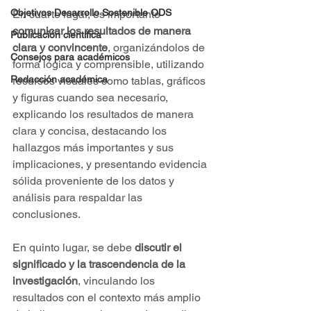
Objetivos Desarrollo Sostenible ODS
En cuarto lugar, es importante 
comunicar los resultados de manera 
Publicación científica
clara y convincente
, organizándolos de 
Consejos para académicos
forma lógica y comprensible, utilizando 
Redacción académica
recursos visuales como tablas, gráficos 
y figuras cuando sea necesario, 
explicando los resultados de manera 
clara y concisa, destacando los 
hallazgos más importantes y sus 
implicaciones, y presentando evidencia 
sólida proveniente de los datos y 
análisis para respaldar las 
conclusiones.
En quinto lugar, se debe 
discutir el 
significado y la trascendencia de la 
investigación
, vinculando los 
resultados con el contexto más amplio 