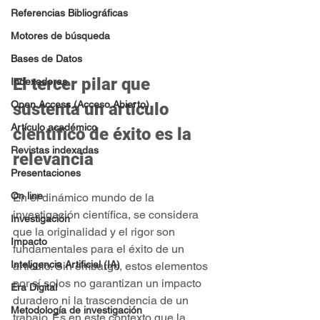
Referencias Bibliográficas
Motores de búsqueda
Bases de Datos
El tercer pilar que 
Indexadoras
Open Access (Acceso Abierto)
sustenta un artículo 
Artículo académico
científico de éxito es la 
Revistas indexadas
relevancia
Presentaciones
On line
En el dinámico mundo de la 
investigación científica, se considera 
Investigación
que la originalidad y el rigor son 
Impacto
fundamentales para el éxito de un 
Inteligencia Artificial (IA)
artículo. Sin embargo, estos elementos 
por sí solos no garantizan un impacto 
Era Digital
duradero ni la trascendencia de un 
Metodología de investigación
trabajo. Es en este contexto que la 