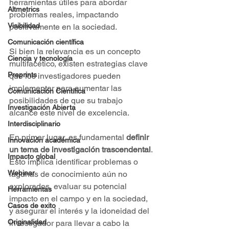
herramientas útiles para abordar 
Altmetrics
problemas reales, impactando 
Visibilidad
positivamente en la sociedad.
Comunicación científica
Si bien la relevancia es un concepto 
Ciencia y tecnología
multifacético, existen estrategias clave 
Preprints
que los investigadores pueden 
implementar para aumentar las 
Comunicación Científica
posibilidades de que su trabajo 
Investigación Abierta
alcance este nivel de excelencia.
Interdisciplinario
En primer lugar, es fundamental 
definir 
Innovación académica
un tema de investigación trascendental
. 
Impacto global
Esto implica identificar problemas o 
Webinar
lagunas de conocimiento aún no 
explorados, evaluar su potencial 
Herramientas
impacto en el campo y en la sociedad, 
Casos de exito
y asegurar el interés y la idoneidad del 
Originalidad
investigador para llevar a cabo la 