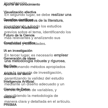
investigación.
Aporte de conocimiento
Visualización efectiva
En segundo lugar, se debe 
realizar una 
Desafíos científicos
revisión exhaustiva de la literatura
, 
investigando a fondo los estudios 
Innovación Académica
previos sobre el tema, identificando los 
Futuro de la Ciencia
más relevantes y analizando sus 
Creatividad científica
fortalezas y debilidades.
IA en investigación
En tercer lugar, es necesario 
emplear 
Generación de ideas
una metodología robusta y rigurosa
, 
Big Data
seleccionando métodos apropiados 
para la pregunta de investigación, 
Analitica de datos
garantizando la validez del estudio 
Inteligencia Artificial
mediante un diseño adecuado y un 
Ciencia de Datos
control riguroso de variables, y 
describiendo la metodología de 
webinar
manera clara y detallada en el artículo.
PRISMA