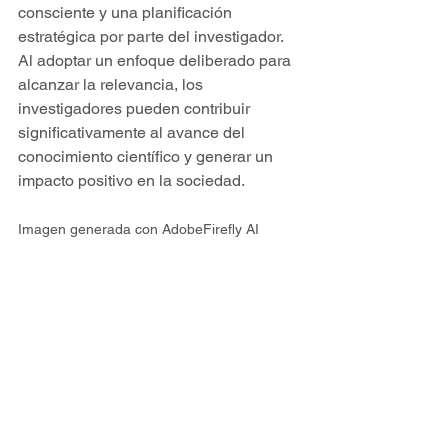
consciente y una planificación 
estratégica por parte del investigador. 
Al adoptar un enfoque deliberado para 
alcanzar la relevancia, los 
investigadores pueden contribuir 
significativamente al avance del 
conocimiento científico y generar un 
impacto positivo en la sociedad.
Imagen generada con AdobeFirefly AI
#InvestigaciónDeImpacto
#RelevanciaCientífica
#OriginalidadyRigor
#ExcelenciaAcadémica
#CienciaRelevante
#InvestigaciónTrascendental
#AvanceCientífico
#ImpactoSocial
#ArtículoCientífico