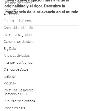
originalidad y el rigor
Desafíos científicos
Eleva tu investigación más allá de la
Innovación
Académica
originalidad y el rigor. Descubre la
Futuro de la Ciencia
importancia de la relevancia en el mundo
científico
Creatividad científica
IA en investigación
Generación de ideas
Big Data
Analitica de datos
Inteligencia Artificial
Ciencia de Datos
webinar
PRISMA
Objetivos Desarrollo
Sostenible ODS
Publicación científica
Consejos para