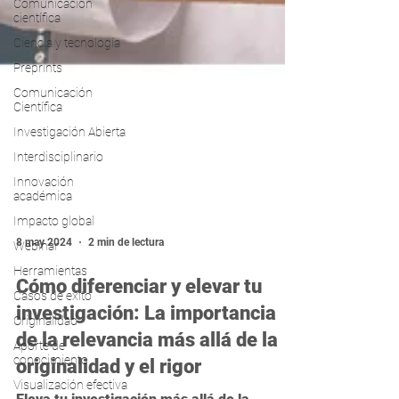
Comunicación
científica
Ciencia y tecnología
Preprints
Comunicación
Científica
Investigación Abierta
Interdisciplinario
Innovación
académica
Impacto global
Webinar
Herramientas
8 may 2024
2 min de lectura
Casos de exito
Cómo diferenciar y elevar tu
Originalidad
investigación: La importancia
Aporte de
conocimiento
de la relevancia más allá de la
Visualización efectiva