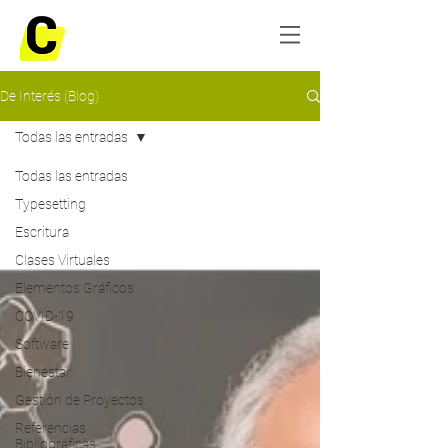
De Interés (Blog)
Todas las entradas
Todas las entradas
Typesetting
Escritura
Clases Virtuales
Elementos Gráficos
COVID-19
Software
Bienestar
Gestión de Proyectos
Referencias
Bibliográficas