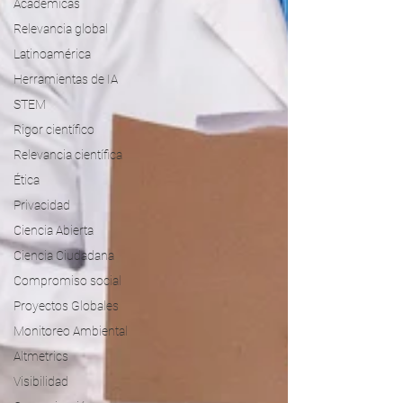
Académicas
Relevancia global
Latinoamérica
Herramientas de IA
STEM
Rigor científico
Relevancia científica
Ética
Privacidad
Ciencia Abierta
Ciencia Ciudadana
Compromiso social
Proyectos Globales
Monitoreo Ambiental
Altmetrics
Visibilidad