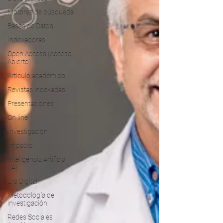
Motores de búsqueda
Bases de Datos
Indexadoras
Open Access (Acceso
Abierto)
Artículo académico
Revistas indexadas
Presentaciones
On line
Investigación
Impacto
Inteligencia Artificial
(IA)
Era Digital
Metodología de
investigación
Redes Sociales