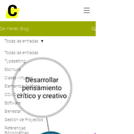
De Interés (Blog)
Todas las entradas
Todas las entradas
Typesetting
Escritura
Clases Virtuales
Elementos Gráficos
COVID-19
Software
Bienestar
Gestión de Proyectos
Referencias
Bibliográficas