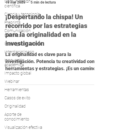
Comunicación
científica
18 mar 2025
5 min de lectura
Ciencia y tecnología
Preprints
¡Despertando la chispa! Un
Comunicación
recorrido por las estrategias
Científica
Investigación Abierta
para la originalidad en la
Interdisciplinario
investigación
Innovación
La originalidad es clave para la
académica
investigación. Potencia tu creatividad con
Impacto global
herramientas y estrategias. ¡Es un camino,
Webinar
no un destino!
Herramientas
Casos de exito
Originalidad
Aporte de
conocimiento
Visualización efectiva