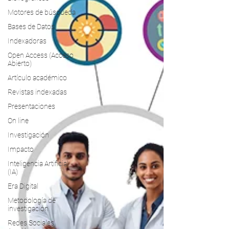
Motores de búsqueda
Bases de Datos
Indexadoras
Open Access (Acceso
Abierto)
Artículo académico
Revistas indexadas
Presentaciones
On line
Investigación
Impacto
Inteligencia Artificial
(IA)
Era Digital
Metodología de
investigación
Redes Sociales