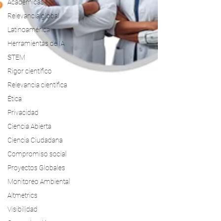
Académicas
Relevancia global
Latinoamérica
Herramientas de IA
STEM
Rigor científico
Relevancia científica
Ética
Privacidad
Ciencia Abierta
Ciencia Ciudadana
Compromiso social
Proyectos Globales
Monitoreo Ambiental
Altmetrics
Visibilidad