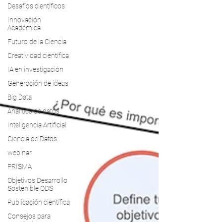
Desafíos científicos
Innovación
Académica
Futuro de la Ciencia
Creatividad científica
IA en investigación
Generación de ideas
Big Data
Analitica de datos
Inteligencia Artificial
Ciencia de Datos
webinar
PRISMA
Objetivos Desarrollo
Sostenible ODS
Publicación científica
Consejos para