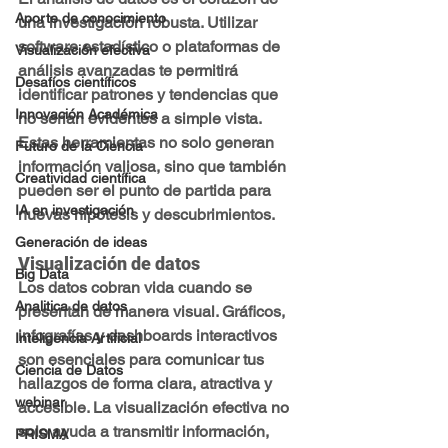
Aporte de conocimiento
una investigación robusta. Utilizar 
software estadístico o plataformas de 
Visualización efectiva
análisis avanzadas te permitirá 
Desafíos científicos
identificar patrones y tendencias que 
Innovación Académica
no serían evidentes a simple vista. 
Estas herramientas no solo generan 
Futuro de la Ciencia
información valiosa, sino que también 
Creatividad científica
pueden ser el punto de partida para 
IA en investigación
nuevas hipótesis y descubrimientos.
Generación de ideas
Visualización de datos
Big Data
Los datos cobran vida cuando se 
Analitica de datos
presentan de manera visual. Gráficos, 
infografías y dashboards interactivos 
Inteligencia Artificial
son esenciales para comunicar tus 
Ciencia de Datos
hallazgos de forma clara, atractiva y 
webinar
accesible. La visualización efectiva no 
solo ayuda a transmitir información, 
PRISMA