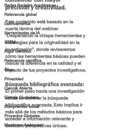
Redes Sociales Académicas
precisión y creatividad.
Relevancia global
Este contenido está basado en la 
Latinoamérica
cuarta lámina del webinar 
Herramientas de IA
“Despertando la chispa: herramientas y 
estrategias para la originalidad en la 
STEM
investigación”
, donde revisaremos 
Rigor científico
cómo las herramientas básicas pueden 
Relevancia científica
marcar la diferencia en la calidad y el 
impacto de tus proyectos investigativos.
Ética
Privacidad
Búsqueda bibliográfica avanzada:
Ciencia Abierta
El primer paso hacia una investigación 
Ciencia Ciudadana
sólida es dominar la búsqueda 
bibliográfica avanzada. Esto implica ir 
Compromiso social
más allá de los métodos básicos para 
Proyectos Globales
acceder a información relevante y 
Monitoreo Ambiental
descubrir perspectivas únicas. 