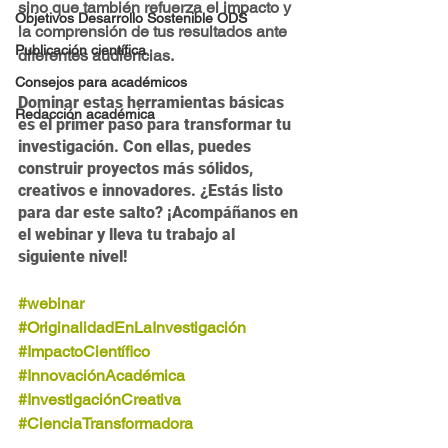
sino que también refuerza el impacto y 
Objetivos Desarrollo Sostenible ODS
la comprensión de tus resultados ante 
Publicación científica
diferentes audiencias.
Consejos para académicos
Dominar estas herramientas básicas 
Redacción académica
es el primer paso para transformar tu 
investigación. Con ellas, puedes 
construir proyectos más sólidos, 
creativos e innovadores. ¿Estás listo 
para dar este salto? ¡Acompáñanos en 
el webinar y lleva tu trabajo al 
siguiente nivel!
#webinar
#OriginalidadEnLaInvestigación
#ImpactoCientífico
#InnovaciónAcadémica
#InvestigaciónCreativa
#CienciaTransformadora