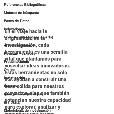
Referencias Bibliográficas
Motores de búsqueda
Bases de Datos
Indexadoras
En el viaje hacia la 
originalidad en la 
Open Access (Acceso Abierto)
investigación, cada 
Artículo académico
herramienta es una semilla 
Revistas indexadas
vital que plantamos para 
Presentaciones
cosechar ideas innovadoras. 
On line
Estas herramientas no solo 
Investigación
nos ayudan a construir una 
base sólida para nuestros 
Impacto
proyectos, sino que también 
Inteligencia Artificial (IA)
potencian nuestra capacidad 
Era Digital
para explorar, analizar y 
Metodología de investigación
comunicar con mayor 