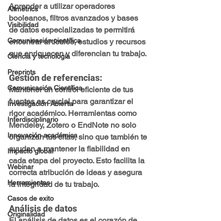
Aprender a utilizar operadores 
Altmetrics
booleanos, filtros avanzados y bases 
Visibilidad
de datos especializadas te permitirá 
Comunicación científica
encontrar artículos, estudios y recursos 
que enriquecen y diferencian tu trabajo.
Ciencia y tecnología
Preprints
Gestión de referencias:
Comunicación Científica
Mantener un control eficiente de tus 
fuentes es crucial para garantizar el 
Investigación Abierta
rigor académico. Herramientas como 
Interdisciplinario
Mendeley, Zotero o EndNote no solo 
Innovación académica
organizan tus citas, sino que también te 
ayudan a mantener la fiabilidad en 
Impacto global
cada etapa del proyecto. Esto facilita la 
Webinar
correcta atribución de ideas y asegura 
Herramientas
la integridad de tu trabajo.
Casos de exito
Análisis de datos
Originalidad
El análisis de datos es el corazón de 