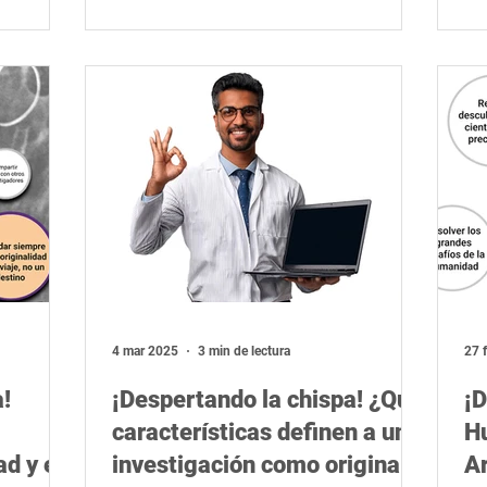
4 mar 2025
3 min de lectura
27 
!
¡Despertando la chispa! ¿Qué
¡D
características definen a una
H
ad y el
investigación como original?
Ar