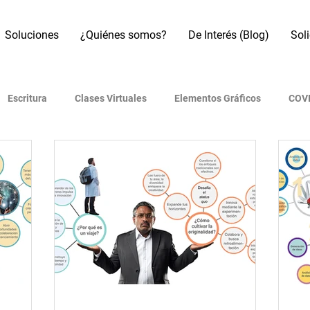
Soluciones
¿Quiénes somos?
De Interés (Blog)
Sol
Escritura
Clases Virtuales
Elementos Gráficos
COVI
os
Referencias Bibliográficas
Motores de búsqueda
B
Artículo académico
Revistas indexadas
Presentaciones
 (IA)
Era Digital
Metodología de investigación
Redes 