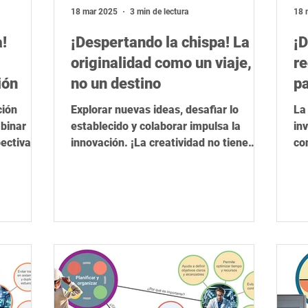
ica
Herramientas de IA
STEM
Rigor científico
R
18 mar 2025
3 min de lectura
18 
!
¡Despertando la chispa! La
¡D
originalidad como un viaje,
re
ión
no un destino
pa
in
ción
Explorar nuevas ideas, desafiar lo
La 
binar
establecido y colaborar impulsa la
in
ectivas y
innovación. ¡La creatividad no tiene
co
límites! #InnovaciónCreativa
ca