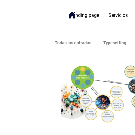
Landing page
Servicios
Todas las entradas
Typesetting
Bienestar
Gestión de Proyect
Open Access (Acceso Abierto)
Impacto
Inteligencia Artificial