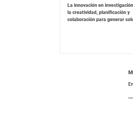
pensamiento crítico
La innovación en investigació
la creatividad, planificación y
colaboración para generar sol
originales y de impacto.
M
Em