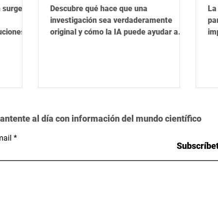
ci
n surge de
Descubre qué hace que una
La
investigación sea verdaderamente
pa
uciones
original y cómo la IA puede ayudar a
im
potenciar su impacto.
un
antente al día con información del mundo científico
ail
Subscríbe