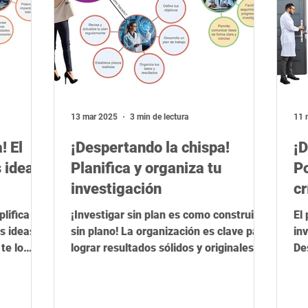
13 mar 2025
3 min de lectura
11 
! El
¡Despertando la chispa!
¡D
 ideas
Planifica y organiza tu
P
investigación
cr
in
lifica su
¡Investigar sin plan es como construir
El
s ideas y
sin plano! La organización es clave para
in
te lo
lograr resultados sólidos y originales.
De
y 