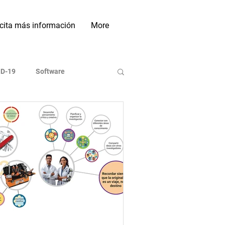
icita más información
More
D-19
Software
ases de Datos
Indexadoras
On line
Investigación
Sociales Académicas