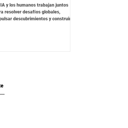
encia del futuro
 IA y los humanos trabajan juntos
ra resolver desafíos globales,
pulsar descubrimientos y construir
 futuro más justo y sostenible.
te