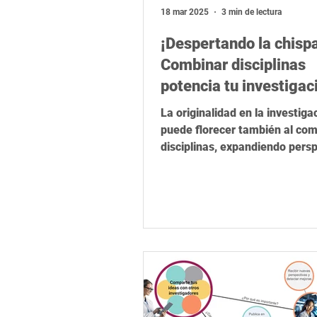
Relevancia global
Latinoamér
18 mar 2025
3 min de lectura
¡Despertando la chispa
Combinar disciplinas
potencia tu investigac
La originalidad en la investiga
puede florecer también al com
disciplinas, expandiendo persp
generando nuevas soluciones