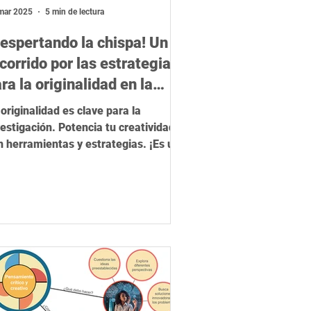
elevancia científica
Ética
mar 2025
5 min de lectura
espertando la chispa! Un
corrido por las estrategias
ra la originalidad en la
vestigación
originalidad es clave para la
vestigación. Potencia tu creatividad
n herramientas y estrategias. ¡Es un
mino, no un destino!