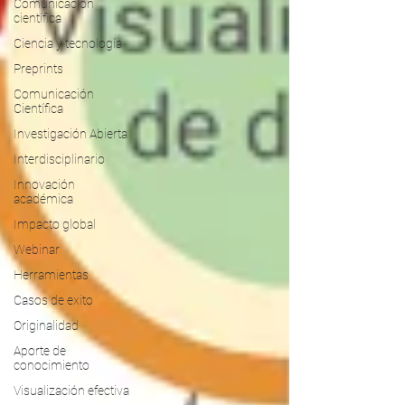
Comunicación
científica
Ciencia y tecnología
Preprints
Comunicación
Científica
Investigación Abierta
Interdisciplinario
Innovación
académica
Impacto global
Webinar
Herramientas
Casos de exito
Originalidad
Aporte de
conocimiento
Visualización efectiva