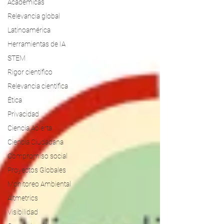
Académicas
Relevancia global
Latinoamérica
Herramientas de IA
STEM
Rigor científico
Relevancia científica
Ética
Privacidad
Ciencia Abierta
Ciencia Ciudadana
Compromiso social
Proyectos Globales
Monitoreo Ambiental
Altmetrics
Visibilidad