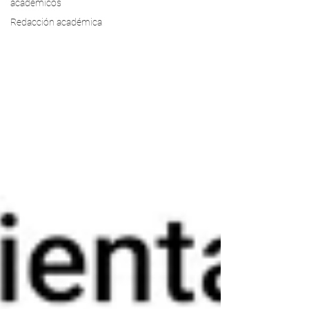
académicos
Redacción académica