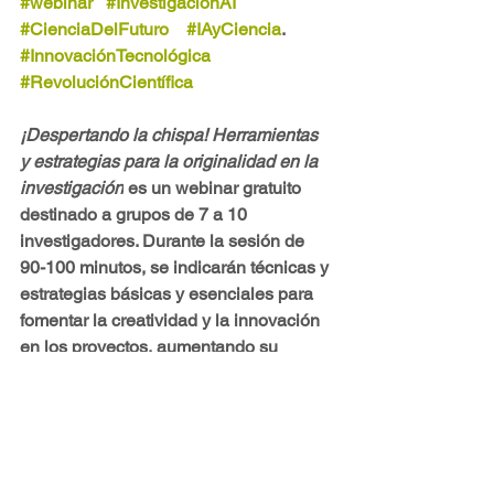
#webinar
#InvestigaciónAI
#CienciaDelFuturo
#IAyCiencia
.   
#InnovaciónTecnológica
#RevoluciónCientífica
¡Despertando la chispa! Herramientas 
y estrategias para la originalidad en la 
investigación
 es un webinar gratuito 
destinado a grupos de 7 a 10 
investigadores. Durante la sesión de 
90-100 minutos, se indicarán técnicas y 
estrategias básicas y esenciales para 
fomentar la creatividad y la innovación 
en los proyectos, aumentando su 
impacto y relevancia. 
Para solicitar más información sobre el 
webinar usa el siguiente vínculo:
Planilla de solicitud