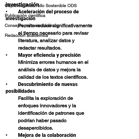
investigación
Objetivos Desarrollo Sostenible ODS
•	Aceleración del proceso de 
Publicación científica
investigación
Permite reducir significativamente 
Consejos para académicos
el tiempo necesario para revisar 
Redacción académica
literatura, analizar datos y 
redactar resultados.
•	Mayor eficiencia y precisión
Minimiza errores humanos en el 
análisis de datos y mejora la 
calidad de los textos científicos.
•	Descubrimiento de nuevas 
posibilidades
Facilita la exploración de 
enfoques innovadores y la 
identificación de patrones que 
podrían haber pasado 
desapercibidos.
•	Mejora de la colaboración 