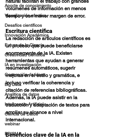
natural facilitan el trabajo con grandes 
Aporte de conocimiento
volúmenes de información en menos 
tiempo y con menor margen de error.
Visualización efectiva
Desafíos científicos
Escritura científica
Innovación Académica
La redacción de artículos científicos es 
Futuro de la Ciencia
un proceso que puede beneficiarse 
enormemente de la IA. Existen 
Creatividad científica
herramientas que ayudan a generar 
IA en investigación
resúmenes automáticos, sugerir 
Generación de ideas
mejoras en el estilo y gramática, e 
incluso verificar la coherencia y 
Big Data
citación de referencias bibliográficas. 
Analitica de datos
Además, la IA puede asistir en la 
Inteligencia Artificial
traducción y adaptación de textos para 
ampliar su alcance a nivel 
Ciencia de Datos
internacional.
webinar
PRISMA
Beneficios clave de la IA en la 