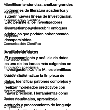
identificar tendencias, analizar grandes 
Altmetrics
volúmenes de literatura académica y 
Visibilidad
sugerir nuevas líneas de investigación. 
Comunicación científica
Esto permite a los investigadores 
ahorrar tiempo y descubrir enfoques 
Ciencia y tecnología
originales que podrían haber pasado 
Preprints
desapercibidos.
Comunicación Científica
Análisis de datos
Investigación Abierta
El procesamiento y análisis de datos 
Interdisciplinario
es una de las tareas más exigentes en 
Innovación académica
investigación. Con la IA, los científicos 
pueden automatizar la limpieza de 
Impacto global
datos, identificar patrones complejos y 
Webinar
realizar modelados predictivos con 
Herramientas
mayor precisión. Herramientas como 
redes neuronales, aprendizaje 
Casos de exito
profundo y procesamiento de lenguaje 
Originalidad