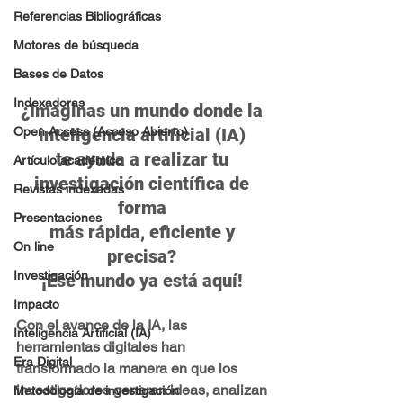
Referencias Bibliográficas
Motores de búsqueda
Bases de Datos
Indexadoras
¿Imaginas un mundo donde la 
inteligencia artificial (IA) 
Open Access (Acceso Abierto)
te ayuda a realizar tu 
Artículo académico
investigación científica de 
Revistas indexadas
forma 
Presentaciones
más rápida, eficiente y 
On line
precisa? 
Investigación
¡Ese mundo ya está aquí! 
Impacto
Con el avance de la IA, las 
Inteligencia Artificial (IA)
herramientas digitales han 
Era Digital
transformado la manera en que los 
investigadores generan ideas, analizan 
Metodología de investigación