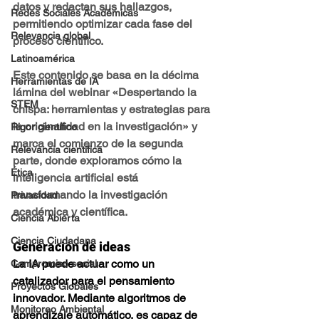
datos y redactan sus hallazgos, 
Redes Sociales Académicas
permitiendo optimizar cada fase del 
Relevancia global
proceso científico.
Latinoamérica
Este contenido se basa en la décima 
Herramientas de IA
lámina del webinar «Despertando la 
STEM
chispa: herramientas y estrategias para 
la originalidad en la investigación» y 
Rigor científico
marca el comienzo de la segunda 
Relevancia científica
parte, donde exploramos cómo la 
Ética
inteligencia artificial está 
transformando la investigación 
Privacidad
académica y científica.
Ciencia Abierta
Ciencia Ciudadana
Generación de ideas
La IA puede actuar como un 
Compromiso social
catalizador para el pensamiento 
Proyectos Globales
innovador. Mediante algoritmos de 
Monitoreo Ambiental
aprendizaje automático, es capaz de 