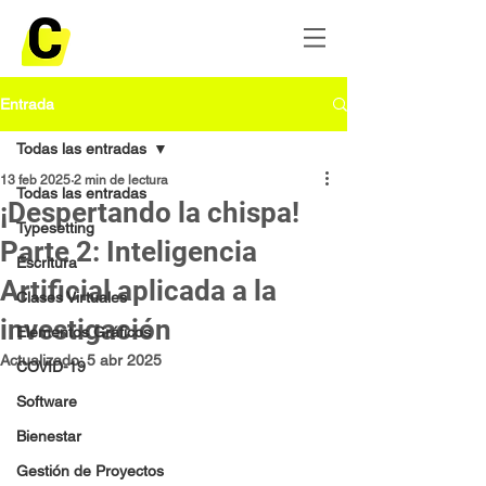
Entrada
Todas las entradas
13 feb 2025
2 min de lectura
Todas las entradas
¡Despertando la chispa!
Typesetting
Parte 2: Inteligencia
Escritura
Artificial aplicada a la
Clases Virtuales
investigación
Elementos Gráficos
Actualizado:
5 abr 2025
COVID-19
Software
Bienestar
Gestión de Proyectos