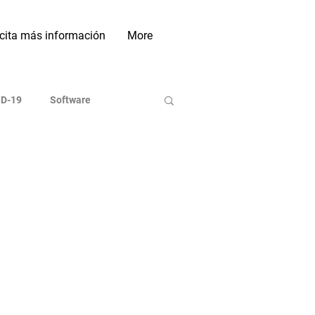
icita más información
More
D-19
Software
ases de Datos
Indexadoras
On line
Investigación
Sociales Académicas