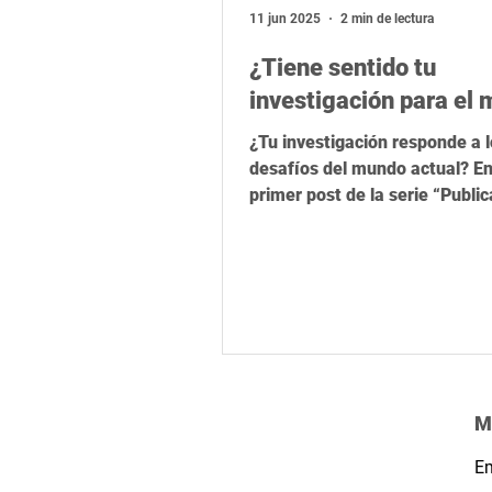
Relevancia global
Latinoamér
11 jun 2025
2 min de lectura
¿Tiene sentido tu
investigación para el
¿Tu investigación responde a 
desafíos del mundo actual? En
primer post de la serie “Public
sentido”, exploramos cómo vin
trabajo académico con los Obj
Desarrollo Sostenible (ODS) p
aumentar su impacto, relevanc
proyección científica. Una invi
hacer ciencia con propósito.
M
Em