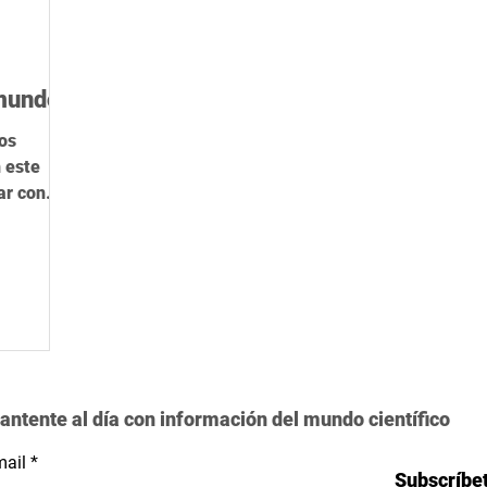
ica
Herramientas de IA
STEM
Rigor científico
R
 mundo?
los
 este
ar con
cular tu
etivos de
uede
ia y
tación a
antente al día con información del mundo científico
ail
Subscríbe