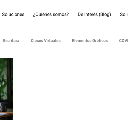
Soluciones
¿Quiénes somos?
De Interés (Blog)
Sol
Escritura
Clases Virtuales
Elementos Gráficos
COVI
os
Referencias Bibliográficas
Motores de búsqueda
B
Artículo académico
Revistas indexadas
Presentaciones
 (IA)
Era Digital
Metodología de investigación
Redes 