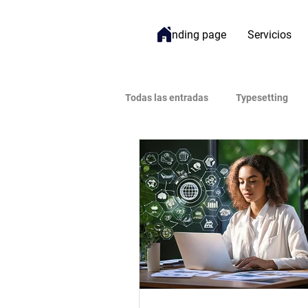
Landing page
Servicios
Todas las entradas
Typesetting
Bienestar
Gestión de Proyect
Open Access (Acceso Abierto)
Impacto
Inteligencia Artificial