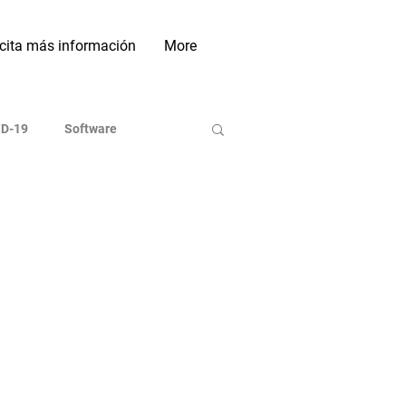
icita más información
More
D-19
Software
ases de Datos
Indexadoras
On line
Investigación
Sociales Académicas