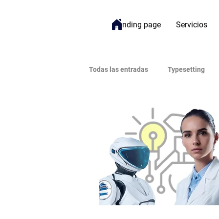
Landing page
Servicios
Todas las entradas
Typesetting
Bienestar
Gestión de Proyect
Open Access (Acceso Abierto)
Impacto
Inteligencia Artificial