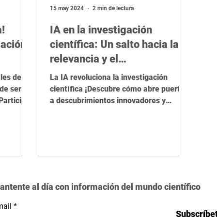
ica
Herramientas de IA
STEM
Rigor científico
R
15 may 2024
2 min de lectura
!
IA en la investigación
gación
científica: Un salto hacia la
relevancia y el
descubrimiento
les de la
La IA revoluciona la investigación
de ser
científica ¡Descubre cómo abre puertas
Participa
a descubrimientos innovadores y
relevantes! #IAenCiencia
antente al día con información del mundo científico
ail
Subscríbe