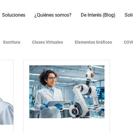
Soluciones
¿Quiénes somos?
De Interés (Blog)
Sol
Escritura
Clases Virtuales
Elementos Gráficos
COVI
os
Referencias Bibliográficas
Motores de búsqueda
B
Artículo académico
Revistas indexadas
Presentaciones
 (IA)
Era Digital
Metodología de investigación
Redes 