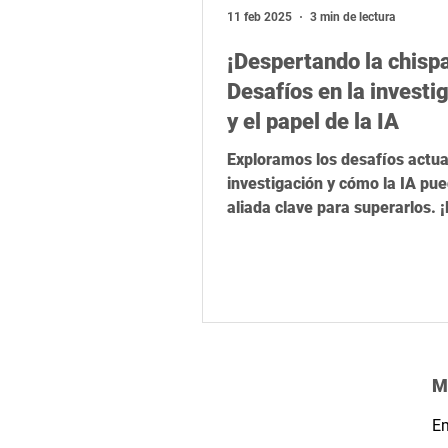
Relevancia global
Latinoamér
11 feb 2025
3 min de lectura
¡Despertando la chispa
Desafíos en la investi
y el papel de la IA
Exploramos los desafíos actua
investigación y cómo la IA pue
aliada clave para superarlos. ¡
en nuestra encuesta!
M
Em