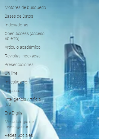
Motores de búsqueda
Bases de Datos
Indexadoras
Open Access (Acceso
Abierto)
Artículo académico
Revistas indexadas
Presentaciones
On line
Investigación
Impacto
Inteligencia Artificial
(IA)
Era Digital
Metodología de
investigación
Redes Sociales