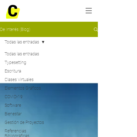
De Interés (Blog)
Todas las entradas
Todas las entradas
Typesetting
Escritura
Clases Virtuales
Elementos Gráficos
COVID-19
Software
Bienestar
Gestión de Proyectos
Referencias
Bibliográficas