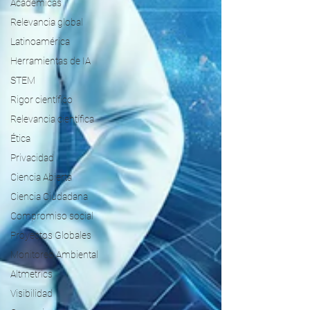
Académicas
Relevancia global
Latinoamérica
Herramientas de IA
STEM
Rigor científico
Relevancia científica
Ética
Privacidad
Ciencia Abierta
Ciencia Ciudadana
Compromiso social
Proyectos Globales
Monitoreo Ambiental
Altmetrics
Visibilidad