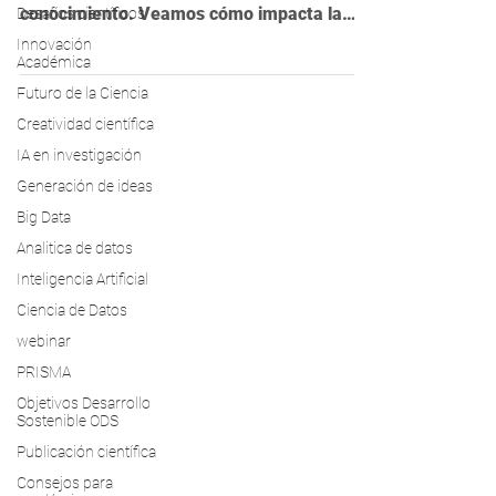
Desafíos científicos
transformando la producción y el acceso al
Innovación
conocimiento. Veamos cómo impacta la
Académica
investigación y su futuro
Futuro de la Ciencia
Creatividad científica
IA en investigación
Generación de ideas
Big Data
Analitica de datos
Inteligencia Artificial
Ciencia de Datos
webinar
PRISMA
Objetivos Desarrollo
Sostenible ODS
Publicación científica
Consejos para