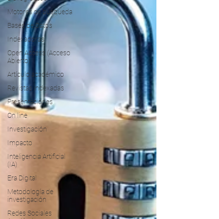
Motores de búsqueda
Bases de Datos
Indexadoras
Open Access (Acceso
Abierto)
Artículo académico
Revistas indexadas
Presentaciones
On line
Investigación
Impacto
Inteligencia Artificial
(IA)
Era Digital
Metodología de
investigación
Redes Sociales