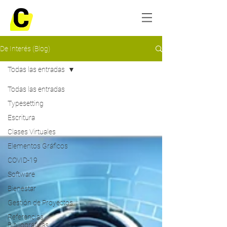
De Interés (Blog)
Todas las entradas
Todas las entradas
Typesetting
Escritura
Clases Virtuales
Elementos Gráficos
COVID-19
Software
Bienestar
Gestión de Proyectos
Referencias
Bibliográficas