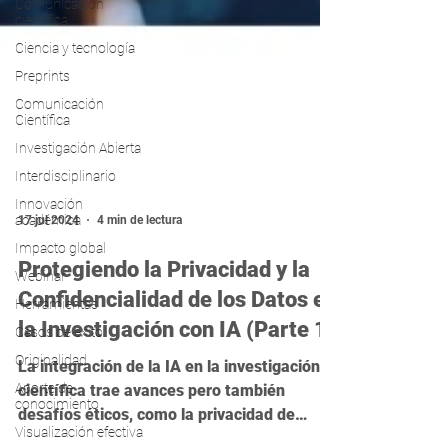
Comunicación
científica
Ciencia y tecnología
Preprints
Comunicación
Científica
Investigación Abierta
Interdisciplinario
Innovación
académica
Impacto global
17 jul 2024
4 min de lectura
Webinar
Herramientas
Protegiendo la Privacidad y la
Casos de exito
Confidencialidad de los Datos en
Originalidad
la Investigación con IA (Parte 1)
Aporte de
conocimiento
La integración de la IA en la investigación
Visualización efectiva
científica trae avances pero también