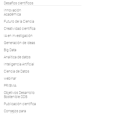
desafíos éticos, como la privacidad de
Desafíos científicos
datos.
Innovación
Académica
Futuro de la Ciencia
Creatividad científica
IA en investigación
Generación de ideas
Big Data
Analitica de datos
Inteligencia Artificial
Ciencia de Datos
webinar
PRISMA
Objetivos Desarrollo
Sostenible ODS
Publicación científica
Consejos para