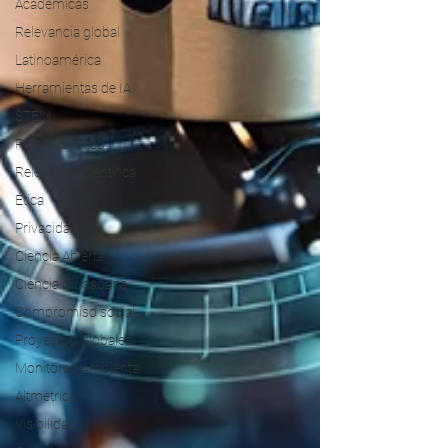
Académicas
Relevancia global
Latinoamérica
Herramientas de IA
STEM
Rigor científico
Relevancia científica
Ética
Privacidad
Ciencia Abierta
Ciencia Ciudadana
Compromiso social
Proyectos Globales
Monitoreo Ambiental
Altmetrics
Visibilidad