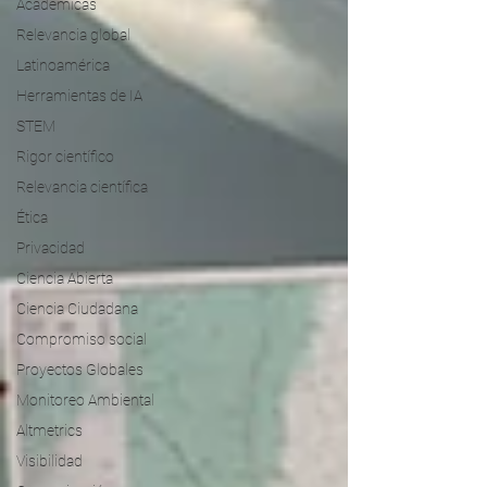
Académicas
Relevancia global
Latinoamérica
Herramientas de IA
STEM
Rigor científico
Relevancia científica
Ética
Privacidad
Ciencia Abierta
Ciencia Ciudadana
Compromiso social
Proyectos Globales
Monitoreo Ambiental
Altmetrics
Visibilidad