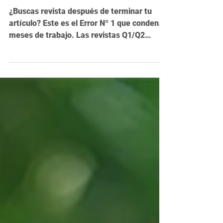
está terminado
¿Buscas revista después de terminar tu
artículo? Este es el Error Nº 1 que condena
meses de trabajo. Las revistas Q1/Q2
exigen una estrategia construida desde el
primer borrador. Descubre por qué la
Cienciometría sola es insuficiente y cómo
nuestra Asesoría Editorial Estratégica
(Soporte Sherpa) te guía de forma flexible
para asegurar tu publicación de alto
impacto.