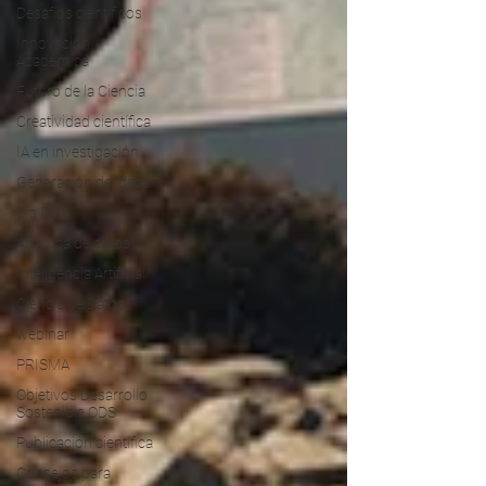
Desafíos científicos
Innovación
Académica
Futuro de la Ciencia
Creatividad científica
IA en investigación
Generación de ideas
Big Data
Analitica de datos
Inteligencia Artificial
Ciencia de Datos
webinar
PRISMA
Objetivos Desarrollo
Sostenible ODS
Publicación científica
Consejos para