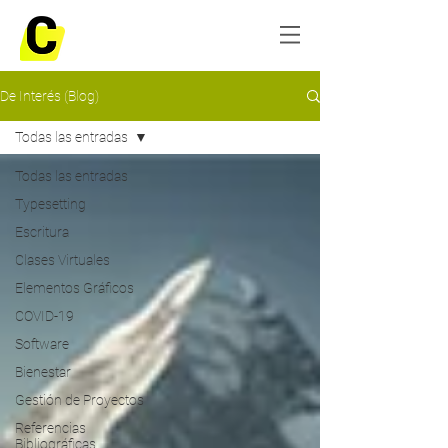
De Interés (Blog)
Todas las entradas
Todas las entradas
Typesetting
Escritura
Clases Virtuales
Elementos Gráficos
COVID-19
Software
Bienestar
Gestión de Proyectos
Referencias
Bibliográficas