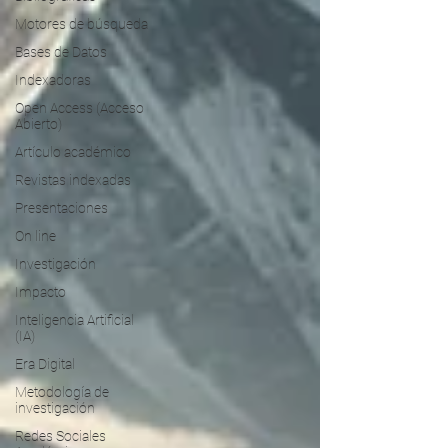
Motores de búsqueda
Bases de Datos
Indexadoras
Open Access (Acceso
Abierto)
Artículo académico
Revistas indexadas
Presentaciones
On line
Investigación
Impacto
Inteligencia Artificial
(IA)
Era Digital
Metodología de
investigación
Redes Sociales