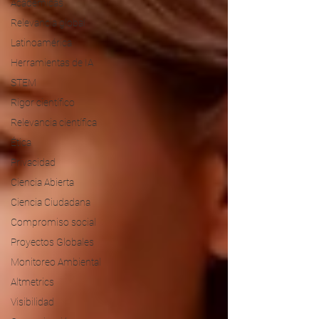
Académicas
Relevancia global
Latinoamérica
Herramientas de IA
STEM
Rigor científico
Relevancia científica
Ética
Privacidad
Ciencia Abierta
Ciencia Ciudadana
Compromiso social
Proyectos Globales
Monitoreo Ambiental
Altmetrics
Visibilidad