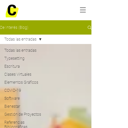
De Interés (Blog)
Todas las entradas
Todas las entradas
Typesetting
Escritura
Clases Virtuales
Elementos Gráficos
COVID-19
Software
Bienestar
Gestión de Proyectos
Referencias
Bibliográficas