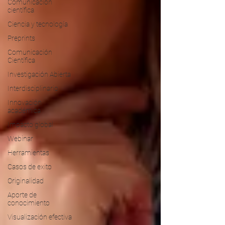
Comunicación
científica
Ciencia y tecnología
Preprints
Comunicación
Científica
Investigación Abierta
Interdisciplinario
Innovación
académica
Impacto global
Webinar
Herramientas
Casos de exito
Originalidad
Aporte de
conocimiento
Visualización efectiva