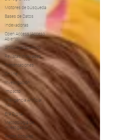
Motores de búsqueda
Bases de Datos
Indexadoras
Open Access (Acceso
Abierto)
Artículo académico
Revistas indexadas
Presentaciones
On line
Investigación
Impacto
Inteligencia Artificial
(IA)
Era Digital
Metodología de
investigación
Redes Sociales