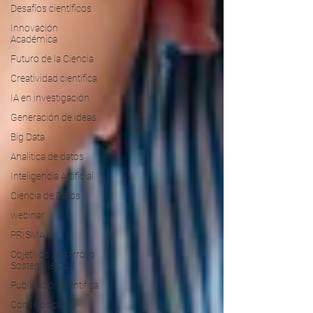
Desafíos científicos
Innovación
Académica
Futuro de la Ciencia
Creatividad científica
IA en investigación
Generación de ideas
Big Data
Analitica de datos
Inteligencia Artificial
Ciencia de Datos
webinar
PRISMA
Objetivos Desarrollo
Sostenible ODS
Publicación científica
Consejos para