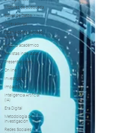
Motores de búsqueda
Bases de Datos
Indexadoras
Open Access (Acceso
Abierto)
Artículo académico
Revistas indexadas
Presentaciones
On line
Investigación
Impacto
Inteligencia Artificial
(IA)
Era Digital
Metodología de
investigación
Redes Sociales