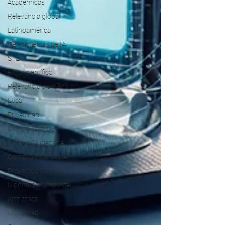
Académicas
Relevancia global
Latinoamérica
Herramientas de IA
STEM
Rigor científico
Relevancia científica
Ética
Privacidad
Ciencia Abierta
Ciencia Ciudadana
Compromiso social
Proyectos Globales
Monitoreo Ambiental
Altmetrics
Visibilidad