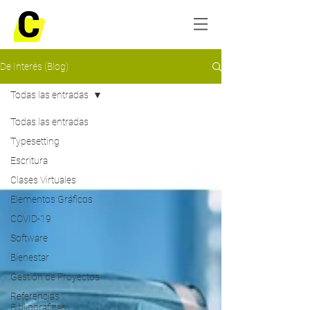
De Interés (Blog)
Todas las entradas
Todas las entradas
Typesetting
Escritura
Clases Virtuales
Elementos Gráficos
COVID-19
Software
Bienestar
Gestión de Proyectos
Referencias
Bibliográficas