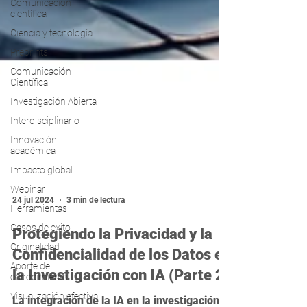
Comunicación
científica
Ciencia y tecnología
Preprints
Comunicación
Científica
Investigación Abierta
Interdisciplinario
Innovación
académica
Impacto global
Webinar
Herramientas
24 jul 2024
3 min de lectura
Casos de exito
Originalidad
Protegiendo la Privacidad y la
Aporte de
Confidencialidad de los Datos en
conocimiento
Visualización efectiva
la Investigación con IA (Parte 2)