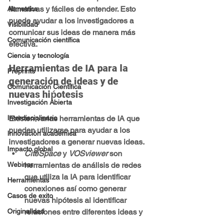
llamativas y fáciles de entender. Esto 
Altmetrics
puede ayudar a los investigadores a 
Visibilidad
comunicar sus ideas de manera más 
Comunicación científica
efectiva.
Ciencia y tecnología
Herramientas de IA para la 
Preprints
generación de ideas y de 
Comunicación Científica
nuevas hiṕotesis
Investigación Abierta
Existen varias herramientas de IA que 
Interdisciplinario
pueden utilizarse para ayudar a los 
Innovación académica
investigadores a generar nuevas ideas. 
Impacto global
CiteSpace
 y 
VOSviewer
 son 
herramientas de análisis de redes 
Webinar
que utiliza la IA para identificar 
Herramientas
conexiones así como generar 
Casos de exito
nuevas hipótesis al identificar 
relaciones entre diferentes ideas y 
Originalidad