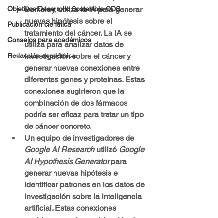
Berkeley, utiliza la IA para generar 
Objetivos Desarrollo Sostenible ODS
nuevas hipótesis sobre el 
Publicación científica
tratamiento del cáncer. La IA se 
Consejos para académicos
utiliza para analizar datos de 
investigación sobre el cáncer y 
Redacción académica
generar nuevas conexiones entre 
diferentes genes y proteínas. Estas 
conexiones sugirieron que la 
combinación de dos fármacos 
podría ser eficaz para tratar un tipo 
de cáncer concreto.
Un equipo de investigadores de 
Google AI Research
 utilizó 
Google 
AI Hypothesis Generator 
para 
generar nuevas hipótesis e 
identificar patrones en los datos de 
investigación sobre la inteligencia 
artificial. Estas conexiones 