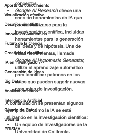
conceptos.
Aporte de conocimiento
Google AI Research
 ofrece una 
Visualización efectiva
serie de herramientas de IA que 
pueden utilizarse para la 
Desafíos científicos
investigación científica, incluidas 
Innovación Académica
herramientas para la generación 
Futuro de la Ciencia
de ideas y de hipótesis. Una de 
estas herramientas, llamada 
Creatividad científica
Google AI Hypothesis Generator
, 
IA en investigación
utiliza el aprendizaje automático 
Generación de ideas
para identificar patrones en los 
datos que pueden sugerir nuevas 
Big Data
preguntas de investigación.
Analitica de datos
Inteligencia Artificial
A continuación se presentan algunos 
ejemplos de cómo la IA se está 
Ciencia de Datos
utilizando en la investigación científica:
webinar
Un equipo de investigadores de la 
PRISMA
Universidad de California, 