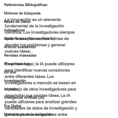
Referencias Bibliográficas
Motores de búsqueda
La innovación es un elemento 
Bases de Datos
fundamental de la investigación 
Indexadoras
científica. Los investigadores siempre 
están buscando nuevas formas de 
Open Access (Acceso Abierto)
abordar los problemas y generar 
Artículo académico
nuevas ideas.
Revistas indexadas
En primer lugar, la IA puede utilizarse 
Presentaciones
para 
identificar nuevas conexiones 
On line
entre diferentes ideas
. Los 
Investigación
investigadores a menudo se basan en 
el trabajo de otros investigadores para 
Impacto
desarrollar sus propias ideas. La IA 
Inteligencia Artificial (IA)
puede utilizarse para analizar grandes 
Era Digital
cantidades de datos de investigación y 
generar nuevas conexiones entre 
Metodología de investigación