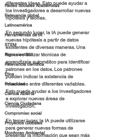
diferentes ideas. Esto puede ayudar a 
Redes Sociales Académicas
los investigadores a desarrollar nuevas 
Relevancia global
hipótesis y teorías.
Latinoamérica
En segundo lugar, la IA puede generar 
Herramientas de IA
nuevas hipótesis a partir de datos 
STEM
existentes de diversas maneras. Una 
forma es utilizar técnicas de 
Rigor científico
aprendizaje automático para identificar 
Relevancia científica
patrones en los datos. Los patrones 
Ética
pueden indicar la existencia de 
relaciones entre diferentes variables. 
Privacidad
Esto puede ayudar a los investigadores 
Ciencia Abierta
a explorar nuevas áreas de 
Ciencia Ciudadana
investigación.
Compromiso social
En tercer lugar, la IA puede utilizarse 
Proyectos Globales
para generar nuevas formas de 
Monitoreo Ambiental
presentar la información que sean más 