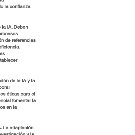
o la confianza 
 la IA. Deben 
procesos 
ón de referencias 
ficiencia. 
es 
tablecer 
ión de la IA y la 
borar 
s éticas para el 
ncial fomentar la 
os en la 
A. La adaptación 
vestigación y la 