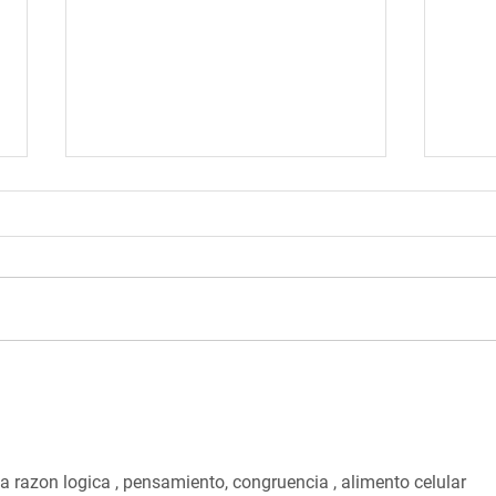
¡Despertando la chispa!
¡Des
Potencia tu pensamiento
Puli
crítico y creativo en la
cient
investigación
 la razon logica , pensamiento, congruencia , alimento celular 