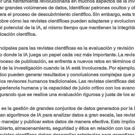
r una herramienta revolucionaria en muchos aspectos de la inv
zar grandes volúmenes de datos, identificar patrones ocultos y of
ra el proceso de descubrimiento científico. Sin embargo, esta 
obre cómo las revistas científicas pueden adaptarse y evolucion
 potencial de la IA, al mismo tiempo que mantienen la integrida
icación científica.
cipales para las revistas científicas es la evaluación y revisión 
no donde la IA juega un papel cada vez más importante. La revis
roceso de publicación, se enfrenta a nuevos retos en términos d
d de la investigación cuando la IA está involucrada. Por ejemplo,
ico pueden generar resultados y conclusiones complejas que 
 los revisores humanos tradicionales. Las revistas científicas de
xperiencia humana y la capacidad de juicio crítico con los avance
urando que se realice una evaluación rigurosa y justa de los art
 es la gestión de grandes conjuntos de datos generados por la 
zan algoritmos de IA para analizar datos a gran escala, las revist
manejar y publicar estos datos de manera efectiva. Esto implic
bierto, almacenamiento, seguridad y ética en relación con los 
evistas científicas deben desarrollar estrategias para garantizar 