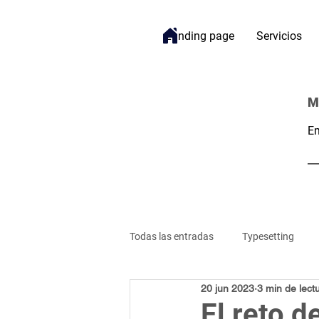
Landing page
Servicios
M
Em
Todas las entradas
Typesetting
20 jun 2023
3 min de lect
Bienestar
Gestión de Proyecto
El reto d