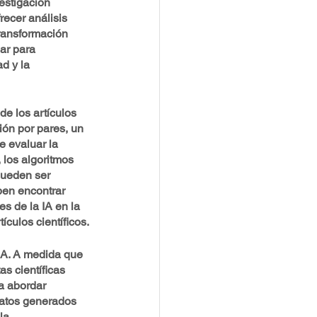
estigación 
recer análisis 
transformación 
ar para 
d y la 
de los artículos 
ión por pares, un 
e evaluar la 
 los algoritmos 
pueden ser 
ben encontrar 
s de la IA en la 
ículos científicos.
IA. A medida que 
as científicas 
a abordar 
datos generados 
la 