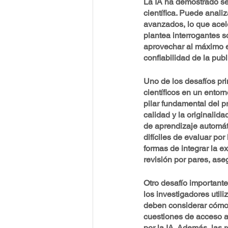
La IA ha demostrado se
científica. Puede anali
avanzados, lo que acele
plantea interrogantes s
aprovechar al máximo el
confiabilidad de la publ
Uno de los desafíos prin
científicos en un entor
pilar fundamental del p
calidad y la originalida
de aprendizaje automát
difíciles de evaluar por
formas de integrar la e
revisión por pares, aseg
Otro desafío importante
los investigadores utili
deben considerar cómo 
cuestiones de acceso a
por la IA. Además, las r