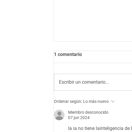
1 comentario
Escribir un comentario...
¿Por qué cuesta tanto
Ordenar según:
Lo más nuevo
encontrar un tema de
investigación publicable?
Miembro desconocido
07 jun 2024
la ia no tiene lainteligencia de