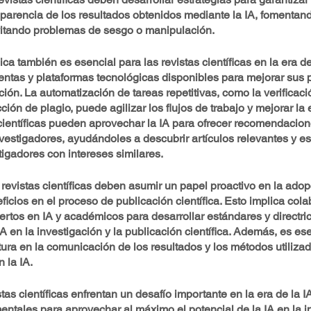
sparencia de los resultados obtenidos mediante la IA, fomentand
evitando problemas de sesgo o manipulación.
ca también es esencial para las revistas científicas en la era de
entas y plataformas tecnológicas disponibles para mejorar sus 
ción. La automatización de tareas repetitivas, como la verificaci
cción de plagio, puede agilizar los flujos de trabajo y mejorar la e
científicas pueden aprovechar la IA para ofrecer recomendacion
vestigadores, ayudándoles a descubrir artículos relevantes y es
igadores con intereses similares.
 revistas científicas deben asumir un papel proactivo en la adopc
ficios en el proceso de publicación científica. Esto implica cola
tos en IA y académicos para desarrollar estándares y directrice
A en la investigación y la publicación científica. Además, es ese
tura en la comunicación de los resultados y los métodos utilizad
 la IA.
tas científicas enfrentan un desafío importante en la era de la I
ntales para aprovechar al máximo el potencial de la IA en la in