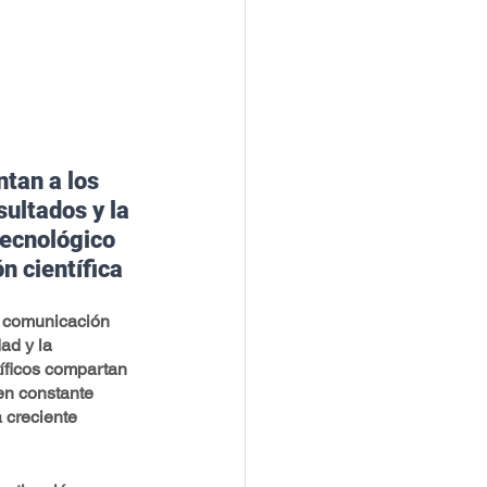
tan a los 
sultados y la 
tecnológico 
n científica
a comunicación 
ad y la 
íficos compartan 
en constante 
 creciente 