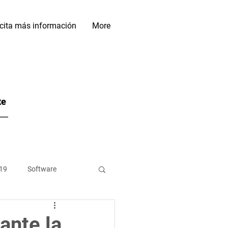
icita más información
More
te
19
Software
es de Datos
 ante la