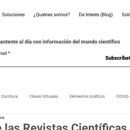
Soluciones
¿Quiénes somos?
De Interés (Blog)
Sol
antente al día con información del mundo científico
ail
Subscríbe
Escritura
Clases Virtuales
Elementos Gráficos
COVID-
ura
s
Referencias Bibliográficas
Motores de búsqueda
Bas
e las Revistas Científicas