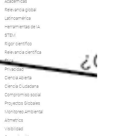
Académicas
Relevancia global
Latinoamérica
Herramientas de IA
STEM
Rigor científico
Relevancia científica
Ética
Privacidad
Ciencia Abierta
Ciencia Ciudadana
Compromiso social
Proyectos Globales
Monitoreo Ambiental
Altmetrics
Visibilidad