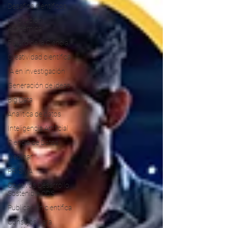
Desafíos científicos
Innovación
Académica
Futuro de la Ciencia
Creatividad científica
IA en investigación
Generación de ideas
Big Data
Analitica de datos
Inteligencia Artificial
Ciencia de Datos
webinar
PRISMA
Objetivos Desarrollo
Sostenible ODS
Publicación científica
Consejos para