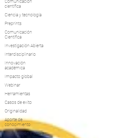
Comunicación
científica
Ciencia y tecnología
Preprints
Comunicación
Científica
Investigación Abierta
Interdisciplinario
Innovación
académica
Impacto global
Webinar
Herramientas
Casos de exito
Originalidad
Aporte de
conocimiento
Visualización efectiva