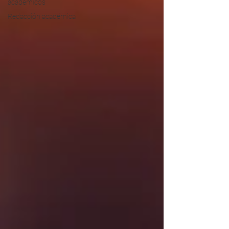
académicos
Redacción académica