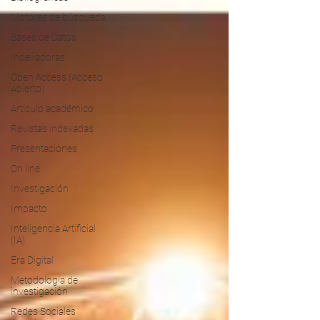
Motores de búsqueda
Bases de Datos
Indexadoras
Open Access (Acceso
Abierto)
Artículo académico
Revistas indexadas
Presentaciones
On line
Investigación
Impacto
Inteligencia Artificial
(IA)
Era Digital
Metodología de
investigación
Redes Sociales