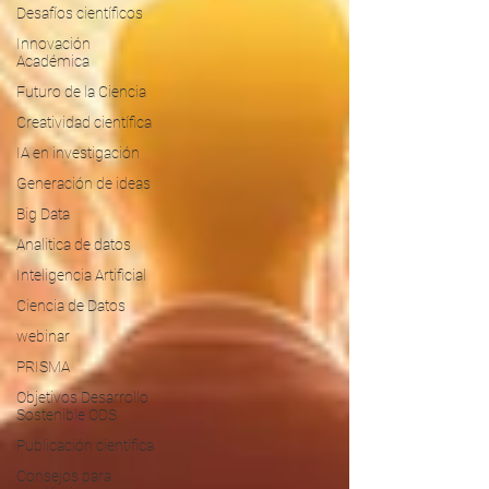
Desafíos científicos
Innovación
Académica
Futuro de la Ciencia
Creatividad científica
IA en investigación
Generación de ideas
Big Data
Analitica de datos
Inteligencia Artificial
Ciencia de Datos
webinar
PRISMA
Objetivos Desarrollo
Sostenible ODS
Publicación científica
Consejos para