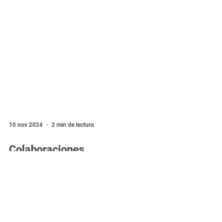
10 nov 2024
2 min de lectura
Colaboraciones
Interdisciplinarias: El Futuro de
la Innovación y Solución de
Problemas Complejos