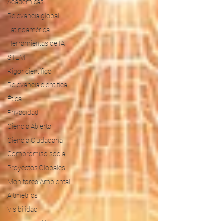
Académicas
Relevancia global
Latinoamérica
Herramientas de IA
STEM
Rigor científico
Relevancia científica
Ética
Privacidad
Ciencia Abierta
Ciencia Ciudadana
Compromiso social
Proyectos Globales
Monitoreo Ambiental
Altmetrics
Visibilidad