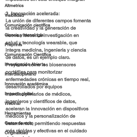
Altmetrics
2. 
Innovación acelerada
:
Visibilidad
La unión de diferentes campos fomenta 
Comunicación científica
la creatividad y la generación de 
nuevas ideas. La investigación en 
Ciencia y tecnología
salud y tecnología wearable, que 
Preprints
integra medicina, ingeniería y ciencia 
Comunicación Científica
de datos, es un ejemplo claro. 
Proyectos como los biosensores 
Investigación Abierta
portátiles para monitorizar 
Interdisciplinario
enfermedades crónicas en tiempo real, 
Innovación académica
desarrollados por equipos 
interdisciplinarios de médicos, 
Impacto global
ingenieros y científicos de datos, 
Webinar
aceleran la innovación en dispositivos 
Herramientas
médicos y la personalización de 
tratamientos, permitiendo respuestas 
Casos de exito
más rápidas y efectivas en el cuidado 
Originalidad