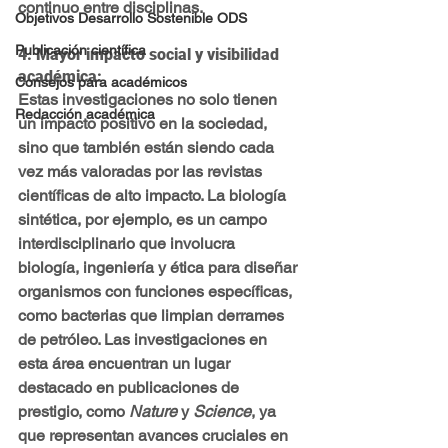
continuo entre disciplinas.
Objetivos Desarrollo Sostenible ODS
Publicación científica
4. 
Mayor impacto social y visibilidad 
académica
:
Consejos para académicos
Estas investigaciones no solo tienen 
Redacción académica
un impacto positivo en la sociedad, 
sino que también están siendo cada 
vez más valoradas por las revistas 
científicas de alto impacto. La biología 
sintética, por ejemplo, es un campo 
interdisciplinario que involucra 
biología, ingeniería y ética para diseñar 
organismos con funciones específicas, 
como bacterias que limpian derrames 
de petróleo. Las investigaciones en 
esta área encuentran un lugar 
destacado en publicaciones de 
prestigio, como 
Nature
 y 
Science
, ya 
que representan avances cruciales en 