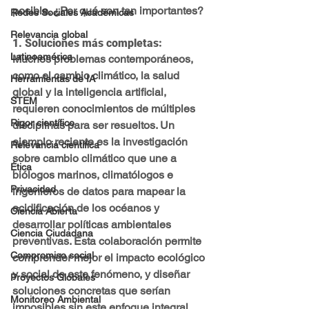
posible. ¿Por qué son tan importantes?
Redes Sociales Académicas
Relevancia global
1. 
Soluciones más completas
: 
Latinoamérica
Muchos problemas contemporáneos, 
como el cambio climático, la salud 
Herramientas de IA
global y la inteligencia artificial, 
STEM
requieren conocimientos de múltiples 
Rigor científico
disciplinas para ser resueltos. Un 
ejemplo reciente es la investigación 
Relevancia científica
sobre cambio climático que une a 
Ética
biólogos marinos, climatólogos e 
Privacidad
ingenieros de datos para mapear la 
acidificación de los océanos y 
Ciencia Abierta
desarrollar políticas ambientales 
Ciencia Ciudadana
preventivas. Esta colaboración permite 
Compromiso social
comprender mejor el impacto ecológico 
y social de este fenómeno, y diseñar 
Proyectos Globales
soluciones concretas que serían 
Monitoreo Ambiental
imposibles sin este enfoque integral.