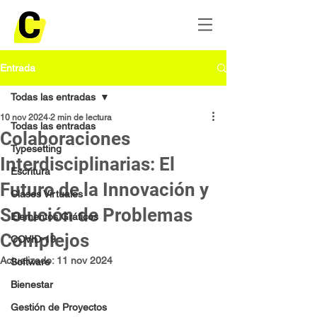
Entrada
Todas las entradas
10 nov 2024
2 min de lectura
Todas las entradas
Colaboraciones
Typesetting
Interdisciplinarias: El
Escritura
Futuro de la Innovación y
Clases Virtuales
Solución de Problemas
Elementos Gráficos
Complejos
COVID-19
Actualizado:
11 nov 2024
Software
Bienestar
Gestión de Proyectos