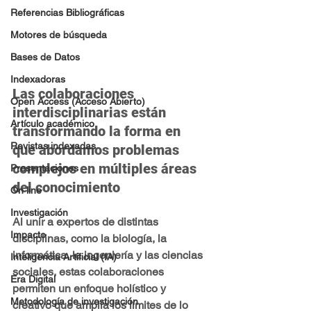
Referencias Bibliográficas
Motores de búsqueda
Bases de Datos
Indexadoras
Las colaboraciones 
Open Access (Acceso Abierto)
interdisciplinarias están 
Artículo académico
transformando la forma en 
Revistas indexadas
que abordamos problemas 
complejos en múltiples áreas 
Presentaciones
del conocimiento
On line
Investigación
Al unir a expertos de distintas 
Impacto
disciplinas, como la biología, la 
informática, la ingeniería y las ciencias 
Inteligencia Artificial (IA)
sociales, estas colaboraciones 
Era Digital
permiten un enfoque holístico y 
Metodología de investigación
creativo que amplía los límites de lo 