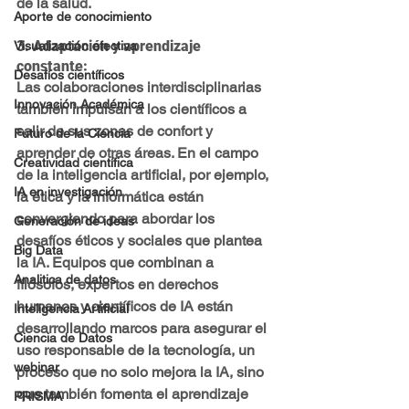
de la salud.
Aporte de conocimiento
3. 
Adaptación y aprendizaje 
Visualización efectiva
constante
: 
Desafíos científicos
Las colaboraciones interdisciplinarias 
Innovación Académica
también impulsan a los científicos a 
salir de sus zonas de confort y 
Futuro de la Ciencia
aprender de otras áreas. En el campo 
Creatividad científica
de la inteligencia artificial, por ejemplo, 
IA en investigación
la ética y la informática están 
convergiendo para abordar los 
Generación de ideas
desafíos éticos y sociales que plantea 
Big Data
la IA. Equipos que combinan a 
Analitica de datos
filósofos, expertos en derechos 
humanos y científicos de IA están 
Inteligencia Artificial
desarrollando marcos para asegurar el 
Ciencia de Datos
uso responsable de la tecnología, un 
webinar
proceso que no solo mejora la IA, sino 
que también fomenta el aprendizaje 
PRISMA