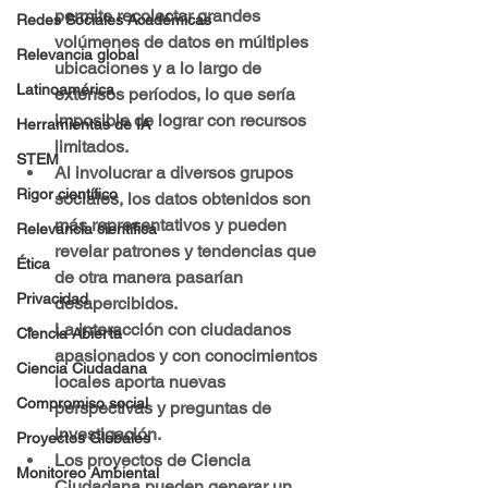
permite recolectar grandes 
Redes Sociales Académicas
volúmenes de datos en múltiples 
Relevancia global
ubicaciones y a lo largo de 
Latinoamérica
extensos períodos, lo que sería 
imposible de lograr con recursos 
Herramientas de IA
limitados.
STEM
Al involucrar a diversos grupos 
Rigor científico
sociales, los datos obtenidos son 
más representativos y pueden 
Relevancia científica
revelar patrones y tendencias que 
Ética
de otra manera pasarían 
Privacidad
desapercibidos.
La interacción con ciudadanos 
Ciencia Abierta
apasionados y con conocimientos 
Ciencia Ciudadana
locales aporta nuevas 
Compromiso social
perspectivas y preguntas de 
investigación.
Proyectos Globales
Los proyectos de Ciencia 
Monitoreo Ambiental
Ciudadana pueden generar un 