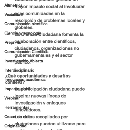
Altmetrics
mayor impacto social al involucrar 
a las comunidades en la 
Visibilidad
resolución de problemas locales y 
Comunicación científica
globales.
Ciencia y tecnología
La Ciencia Ciudadana fomenta la 
colaboración entre científicos, 
Preprints
ciudadanos, organizaciones no 
Comunicación Científica
gubernamentales y el sector 
Investigación Abierta
público.
Interdisciplinario
¿Qué oportunidades y desafíos 
Innovación académica
conlleva?
La participación ciudadana puede 
Impacto global
inspirar nuevas líneas de 
Webinar
investigación y enfoques 
Herramientas
innovadores.
Los datos recopilados por 
Casos de exito
ciudadanos pueden utilizarse para 
Originalidad