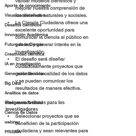
validar modelos científicos y 
Aporte de conocimiento
mejorar nuestra comprensión de 
los sistemas naturales y sociales.
Visualización efectiva
La Ciencia Ciudadana ofrece una 
Desafíos científicos
excelente oportunidad para 
Innovación Académica
comunicar la ciencia al público en 
general y generar interés en la 
Futuro de la Ciencia
investigación.
Creatividad científica
El desafío será diseñar 
IA en investigación
cuidadosamente proyectos que 
garanticen la calidad de los datos 
Generación de ideas
y se puedan comunicar los 
Big Data
resultados de manera efectiva.
Analitica de datos
Recomendaciones para los 
Inteligencia Artificial
investigadores
Ciencia de Datos
Seleccionar proyectos que se 
webinar
beneficien de la participación 
ciudadana y sean relevantes para 
PRISMA