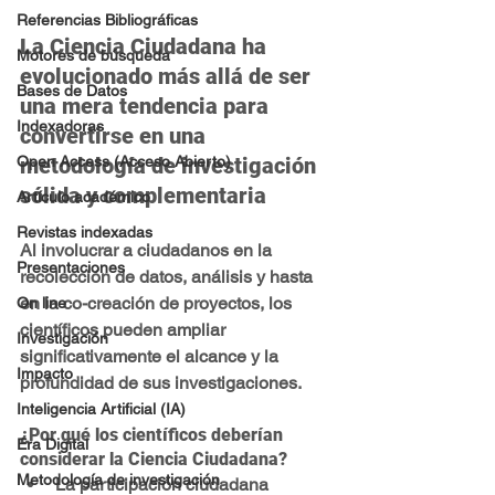
Referencias Bibliográficas
La Ciencia Ciudadana ha 
Motores de búsqueda
evolucionado más allá de ser 
Bases de Datos
una mera tendencia para 
Indexadoras
convertirse en una 
metodología de investigación 
Open Access (Acceso Abierto)
sólida y complementaria
Artículo académico
Revistas indexadas
Al involucrar a ciudadanos en la 
Presentaciones
recolección de datos, análisis y hasta 
en la co-creación de proyectos, los 
On line
científicos pueden ampliar 
Investigación
significativamente el alcance y la 
Impacto
profundidad de sus investigaciones.
Inteligencia Artificial (IA)
¿Por qué los científicos deberían 
Era Digital
considerar la Ciencia Ciudadana?
Metodología de investigación
La participación ciudadana 