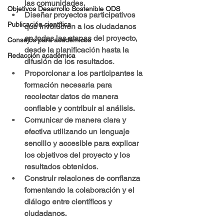
las comunidades.
Objetivos Desarrollo Sostenible ODS
Diseñar proyectos participativos 
Publicación científica
que involucren a los ciudadanos 
en todas las etapas del proyecto, 
Consejos para académicos
desde la planificación hasta la 
Redacción académica
difusión de los resultados.
Proporcionar a los participantes la 
formación necesaria para 
recolectar datos de manera 
confiable y contribuir al análisis.
Comunicar de manera clara y 
efectiva utilizando un lenguaje 
sencillo y accesible para explicar 
los objetivos del proyecto y los 
resultados obtenidos.
Construir relaciones de confianza 
fomentando la colaboración y el 
diálogo entre científicos y 
ciudadanos.