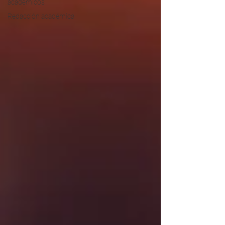
académicos
Redacción académica