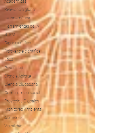
Académicas
Relevancia global
Latinoamérica
Herramientas de IA
STEM
Rigor científico
Relevancia científica
Ética
Privacidad
Ciencia Abierta
Ciencia Ciudadana
Compromiso social
Proyectos Globales
Monitoreo Ambiental
Altmetrics
Visibilidad