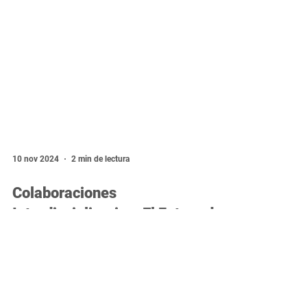
10 nov 2024
2 min de lectura
Colaboraciones
Interdisciplinarias: El Futuro de
la Innovación y Solución de
Problemas Complejos