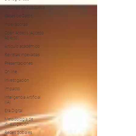
Motores de búsqueda
Bases de Datos
Indexadoras
Open Access (Acceso
Abierto)
Artículo académico
Revistas indexadas
Presentaciones
On line
Investigación
Impacto
Inteligencia Artificial
(IA)
Era Digital
Metodología de
investigación
Redes Sociales