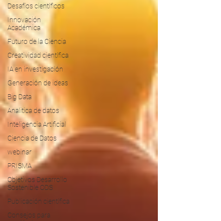
Desafíos científicos
Innovación
Académica
Futuro de la Ciencia
Creatividad científica
IA en investigación
Generación de ideas
Big Data
Analitica de datos
Inteligencia Artificial
Ciencia de Datos
webinar
PRISMA
Objetivos Desarrollo
Sostenible ODS
Publicación científica
Consejos para