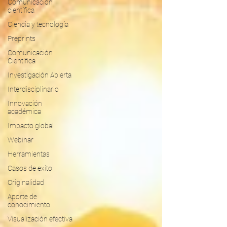
Comunicación
científica
Ciencia y tecnología
Preprints
Comunicación
Científica
Investigación Abierta
Interdisciplinario
Innovación
académica
Impacto global
Webinar
Herramientas
Casos de exito
Originalidad
Aporte de
conocimiento
Visualización efectiva