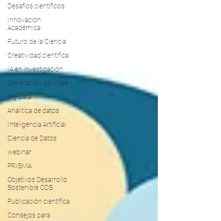
Desafíos científicos
Innovación
Académica
Futuro de la Ciencia
Creatividad científica
IA en investigación
Generación de ideas
Big Data
Analitica de datos
Inteligencia Artificial
Ciencia de Datos
webinar
PRISMA
Objetivos Desarrollo
Sostenible ODS
Publicación científica
Consejos para