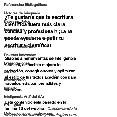
Referencias Bibliográficas
Motores de búsqueda
¿Te gustaría que tu escritura 
Bases de Datos
científica fuera más clara, 
Indexadoras
concisa y profesional? ¡La IA 
puede ayudarte a pulir tu 
Open Access (Acceso Abierto)
escritura científica! 
Artículo académico
Revistas indexadas
Gracias a herramientas de Inteligencia 
Presentaciones
Artificial, es posible mejorar la 
redacción, corregir errores y optimizar 
On line
el estilo de tus textos académicos para 
Investigación
hacerlos más comprensibles y 
Impacto
efectivos.
Inteligencia Artificial (IA)
Este contenido está basado en la 
Era Digital
lámina 13 del webinar
“Despertando la 
Metodología de investigación
chispa: herramientas y estrategias para 