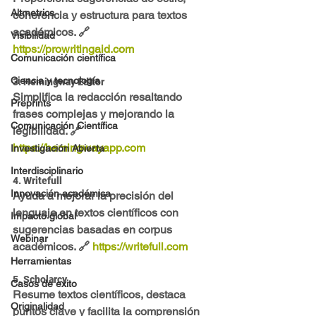
Altmetrics
coherencia y estructura para textos 
académicos. 🔗 
Visibilidad
https://prowritingaid.com
Comunicación científica
Ciencia y tecnología
3. 
Hemingway Editor
Simplifica la redacción resaltando 
Preprints
frases complejas y mejorando la 
Comunicación Científica
legibilidad. 🔗 
https://hemingwayapp.com
Investigación Abierta
Interdisciplinario
4. 
Writefull
Innovación académica
Ayuda a mejorar la precisión del 
lenguaje en textos científicos con 
Impacto global
sugerencias basadas en corpus 
Webinar
académicos. 🔗 
https://writefull.com
Herramientas
5. Scholarcy
Casos de exito
Resume textos científicos, destaca 
Originalidad
puntos clave y facilita la comprensión 