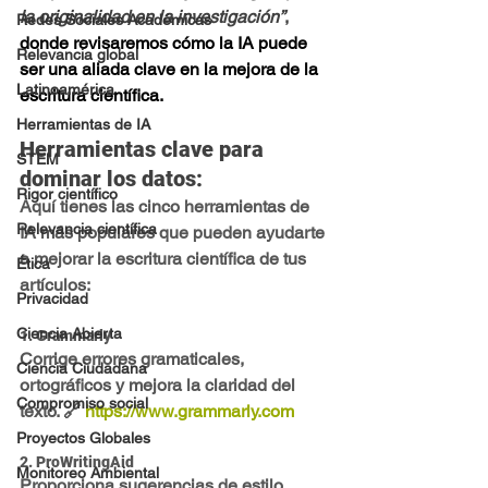
la originalidad en la investigación”
, 
Redes Sociales Académicas
donde revisaremos cómo la IA puede 
Relevancia global
ser una aliada clave en la mejora de la 
Latinoamérica
escritura científica.
Herramientas de IA
Herramientas clave para 
STEM
dominar los datos:
Rigor científico
Aquí tienes las cinco herramientas de 
Relevancia científica
IA más populares que pueden ayudarte 
a mejorar la escritura científica de tus 
Ética
artículos:
Privacidad
Ciencia Abierta
1. 
Grammarly
Corrige errores gramaticales, 
Ciencia Ciudadana
ortográficos y mejora la claridad del 
Compromiso social
texto. 🔗 
https://www.grammarly.com
Proyectos Globales
2. 
ProWritingAid
Monitoreo Ambiental
Proporciona sugerencias de estilo, 