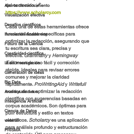
del contenido. 🔗 
Aporte de conocimiento
https://www.scholarcy.com
Visualización efectiva
Desafíos científicos
Cada una de estas herramientas ofrece 
funcionalidades específicas para 
Innovación Académica
optimizar la redacción, asegurando que 
Futuro de la Ciencia
tu escritura sea clara, precisa y 
Creatividad científica
efectiva. 
Grammarly
 y 
Hemingway 
Editor
 son 
de uso fácil y corrección 
IA en investigación
rápida, ideales para revisar errores 
Generación de ideas
comunes y mejorar la claridad 
Big Data
rápidamente. 
ProWritingAid
 y 
Writefull
nos ayudan a 
optimizar la redacción 
Analitica de datos
científica con sugerencias basadas en 
Inteligencia Artificial
corpus académicos. Son 
óptimas para 
Ciencia de Datos
pulir estructura y estilo en textos 
científicos
. 
Scholarcy
 es una aplicación 
webinar
para análisis profundo y estructuración 
PRISMA