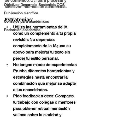
de contenido. Útil para procesar y 
Objetivos Desarrollo Sostenible ODS
sintetizar información académica.
Publicación científica
Estrategias:
Consejos para académicos
Utiliza las herramientas de IA 
Redacción académica
como un complemento a tu propia 
revisión
: No dependas 
completamente de la IA; usa su 
apoyo para mejorar tu texto sin 
perder tu estilo personal.
No tengas miedo de experimentar
: 
Prueba diferentes herramientas y 
estrategias hasta encontrar la 
combinación que mejor se adapte 
a tus necesidades.
Pide feedback a otros
: Comparte 
tu trabajo con colegas o mentores 
para obtener retroalimentación 
valiosa sobre la claridad y 