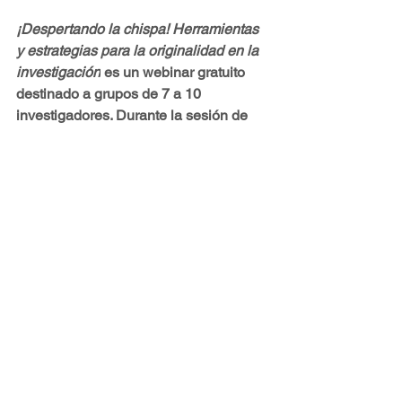
¡Despertando la chispa! Herramientas 
y estrategias para la originalidad en la 
investigación
 es un webinar gratuito 
destinado a grupos de 7 a 10 
investigadores. Durante la sesión de 
90-100 minutos, se indicarán técnicas y 
estrategias básicas y esenciales para 
fomentar la creatividad y la innovación 
en los proyectos, aumentando su 
impacto y relevancia. 
Para solicitar más información sobre el 
webinar usa el siguiente vínculo:
Planilla de solicitud
Imagen: Lámina 13 de la presentación del webinar 
realizado con Adobe Firefly® AI y Adobe 