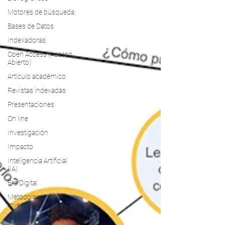
Motores de búsqueda
Bases de Datos
Indexadoras
Open Access (Acceso
Abierto)
Artículo académico
Revistas indexadas
Presentaciones
On line
Investigación
Impacto
Inteligencia Artificial
(IA)
Era Digital
Metodología de
investigación
Redes Sociales