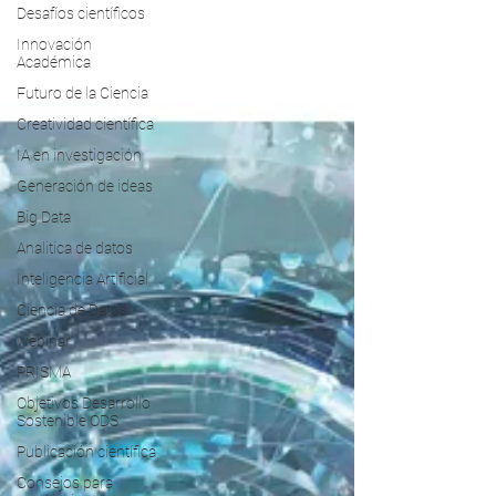
Desafíos científicos
Innovación
Académica
Futuro de la Ciencia
Creatividad científica
IA en investigación
Generación de ideas
Big Data
Analitica de datos
Inteligencia Artificial
Ciencia de Datos
webinar
PRISMA
Objetivos Desarrollo
Sostenible ODS
Publicación científica
Consejos para