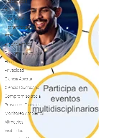
Académicas
Relevancia global
Latinoamérica
Herramientas de IA
STEM
Rigor científico
Relevancia científica
Ética
Privacidad
Ciencia Abierta
Ciencia Ciudadana
Compromiso social
Proyectos Globales
Monitoreo Ambiental
Altmetrics
Visibilidad