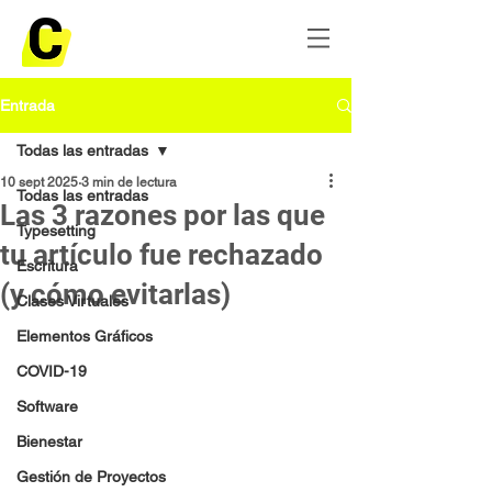
Entrada
Todas las entradas
10 sept 2025
3 min de lectura
Todas las entradas
Las 3 razones por las que
Typesetting
tu artículo fue rechazado
Escritura
(y cómo evitarlas)
Clases Virtuales
Elementos Gráficos
COVID-19
Software
Bienestar
Gestión de Proyectos