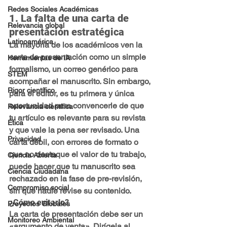
Redes Sociales Académicas
1. La falta de una carta de 
Relevancia global
presentación estratégica
Latinoamérica
La mayoría de los académicos ven la 
carta de presentación como un simple 
Herramientas de IA
formalismo, un correo genérico para 
STEM
acompañar el manuscrito. Sin embargo, 
Rigor científico
para el editor, es tu primera y única 
oportunidad para convencerle de que 
Relevancia científica
tu artículo es relevante para su revista 
Ética
y que vale la pena ser revisado. Una 
Privacidad
carta débil, con errores de formato o 
que no destaque el valor de tu trabajo, 
Ciencia Abierta
puede hacer que tu manuscrito sea 
Ciencia Ciudadana
rechazado en la fase de pre-revisión, 
Compromiso social
sin que nadie revise su contenido.
¿Cómo evitarlo?
Proyectos Globales
La carta de presentación debe ser un 
Monitoreo Ambiental
«argumento de venta»
. Dirígela al 