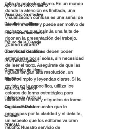
falta de profesionalismo. En un mundo 
Aporte de conocimiento
donde la atención es limitada, una 
Visualización efectiva
visualización confusa es una señal de 
Desafíos científicos
alerta inmediata y puede ser motivo de 
rechazo, ya que insinúa una falta de 
Innovación Académica
rigor en la presentación del trabajo.
Futuro de la Ciencia
¿Cómo evitarlo?
Tus visualizaciones deben poder 
Creatividad científica
entenderse por sí solas, sin necesidad 
IA en investigación
de leer el texto. Asegúrate de que las 
Generación de ideas
figuras tengan alta resolución, un 
diseño limpio y leyendas claras. Si la 
Big Data
revista no lo especifica, utiliza los 
Analitica de datos
colores de forma estratégica para 
Inteligencia Artificial
diferenciar datos y etiquetas de forma 
legible. Esto demuestra que te 
Ciencia de Datos
preocupas por la claridad y el detalle, 
webinar
un aspecto que los editores valoran 
PRISMA
mucho. 
Nuestro servicio de 