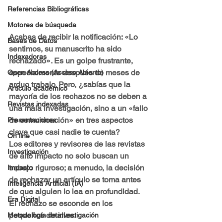
Referencias Bibliográficas
Motores de búsqueda
Acabas de recibir la notificación: «Lo 
Bases de Datos
sentimos, su manuscrito ha sido 
Indexadoras
rechazado». Es un golpe frustrante, 
especialmente después de meses de 
Open Access (Acceso Abierto)
arduo trabajo. Pero, ¿sabías que la 
Artículo académico
mayoría de los rechazos no se deben a 
Revistas indexadas
una mala investigación, sino a un «fallo 
de comunicación» en tres aspectos 
Presentaciones
clave que casi nadie te cuenta?
On line
Los editores y revisores de las revistas 
Investigación
de alto impacto no solo buscan un 
trabajo riguroso; a menudo, la decisión 
Impacto
de rechazar un artículo se toma antes 
Inteligencia Artificial (IA)
de que alguien lo lea en profundidad. 
Era Digital
El rechazo se esconde en los 
pequeños detalles.
Metodología de investigación