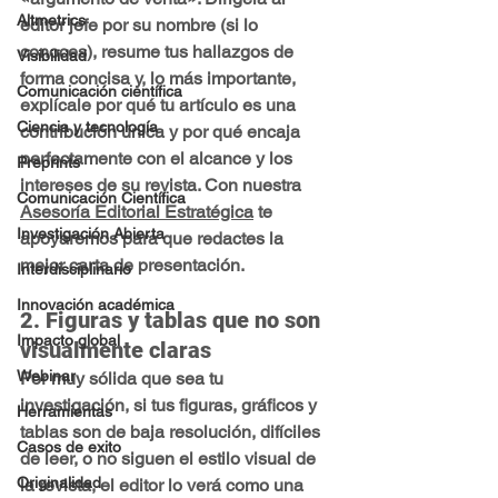
Altmetrics
editor jefe por su nombre (si lo 
conoces), resume tus hallazgos de 
Visibilidad
forma concisa y, lo más importante, 
Comunicación científica
explícale por qué tu artículo es una 
Ciencia y tecnología
contribución única y por qué encaja 
perfectamente con el alcance y los 
Preprints
intereses de su revista. Con nuestra 
Comunicación Científica
Asesoría Editorial Estratégica
 te 
Investigación Abierta
apoyaremos para que redactes la 
mejor carta de presentación.
Interdisciplinario
Innovación académica
2. Figuras y tablas que no son 
Impacto global
visualmente claras
Webinar
Por muy sólida que sea tu 
investigación, si tus figuras, gráficos y 
Herramientas
tablas son de baja resolución, difíciles 
Casos de exito
de leer, o no siguen el estilo visual de 
Originalidad
la revista, el editor lo verá como una 