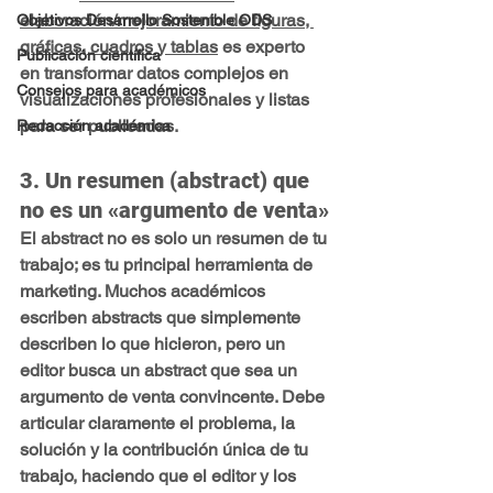
elaboración/mejoramiento de figuras, 
Objetivos Desarrollo Sostenible ODS
gráficas, cuadros y tablas
 es experto 
Publicación científica
en transformar datos complejos en 
Consejos para académicos
visualizaciones profesionales y listas 
para ser publicadas.
Redacción académica
3. Un resumen (abstract) que 
no es un «argumento de venta»
El abstract no es solo un resumen de tu 
trabajo; es tu principal herramienta de 
marketing. Muchos académicos 
escriben abstracts que simplemente 
describen lo que hicieron, pero un 
editor busca un abstract que sea un 
argumento de venta convincente. Debe 
articular claramente el problema, la 
solución y la contribución única de tu 
trabajo, haciendo que el editor y los 