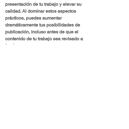
presentación de tu trabajo y elevar su 
calidad. Al dominar estos aspectos 
prácticos, puedes aumentar 
dramáticamente tus posibilidades de 
publicación, incluso antes de que el 
contenido de tu trabajo sea revisado a 
fondo.
#PublicaciónCientífica
#RevistasDeImpacto
#InvestigaciónAcadémica
.    
#ChovetTips
#RechazoArticulo
Imagen generada con Adobe Firefly IA®
Etiquetas:
investigación
publicación académica
Manuscritos científicos
cienciometría
Rechazo
revista de impacto
consejos académicos
Publicación científica
Consejos para académicos
Redacción académica