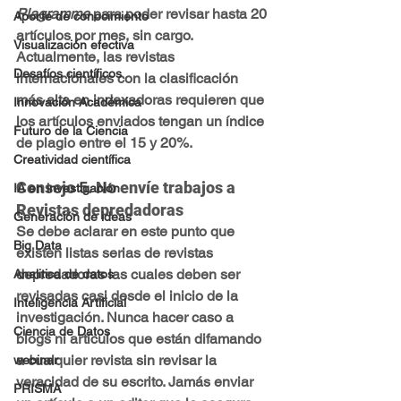
Plagramme
 para poder revisar hasta 20 
Aporte de conocimiento
artículos por mes, sin cargo. 
Visualización efectiva
Actualmente, las revistas 
Desafíos científicos
internacionales con la clasificación 
más alta en indexadoras requieren que 
Innovación Académica
los artículos enviados tengan un índice 
Futuro de la Ciencia
de plagio entre el 15 y 20%.
Creatividad científica
Consejo 5. No envíe trabajos a 
IA en investigación
Revistas depredadoras
Generación de ideas
Se debe aclarar en este punto que 
Big Data
existen listas serias de revistas 
depredadoras las cuales deben ser 
Analitica de datos
revisadas casi desde el inicio de la 
Inteligencia Artificial
investigación. Nunca hacer caso a 
Ciencia de Datos
blogs ni artículos que están difamando 
a cualquier revista sin revisar la 
webinar
veracidad de su escrito. Jamás enviar 
PRISMA