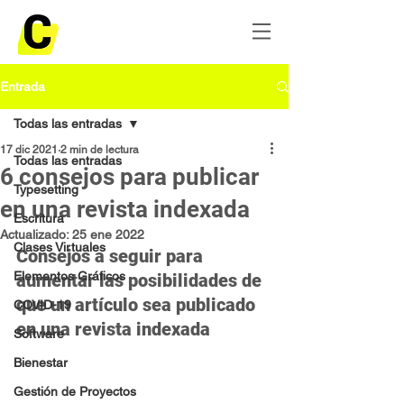
Entrada
Todas las entradas
17 dic 2021
2 min de lectura
Todas las entradas
6 consejos para publicar
Typesetting
en una revista indexada
Escritura
Actualizado:
25 ene 2022
Clases Virtuales
Consejos a seguir para 
Elementos Gráficos
aumentar las posibilidades de 
que un artículo sea publicado 
COVID-19
en una revista indexada
Software
Bienestar
Gestión de Proyectos