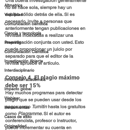
Una buena investigación generalmente 
Altmetrics
no se hace sola, siempre hay un 
equipo sólido detrás de ella. Si es 
Visibilidad
necesario, invite a personas que 
Comunicación científica
anteriormente tengan publicaciones en 
Ciencia y tecnología
revistas indexadas a realizar una 
investigación conjunta con usted. Esto 
Preprints
puede proporcionar un juicio por 
Comunicación Científica
separado para que el editor de la 
Investigación Abierta
revista apruebe el artículo.
Interdisciplinario
Consejo 4. El plagio máximo 
Innovación académica
debe ser 15%
Impacto global
Hay muchos programas para detectar 
Webinar
plagio que se pueden usar desde los 
pagos como 
Turnitin
 hasta los gratuitos 
Herramientas
como 
Plagramme
. Si el autor es 
Casos de exito
conferencista, profesor o instructor, 
Originalidad
puede incrementar su cuenta en 