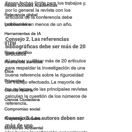
tienen fechas límite para los trabajos y, 
Redes Sociales Académicas
por lo general la revista con los 
Relevancia global
artículos de la conferencia debe 
publicarse en menos de un año. 
Latinoamérica
Herramientas de IA
Consejo 2. Las referencias 
STEM
bibliográficas debe ser más de 20 
Rigor científico
artículos
Al revisar y utilizar más de 20 artículos 
Relevancia científica
para respaldar la investigación da una 
Ética
buena referencia sobre la rigurosidad 
Privacidad
del trabajo efectuado. La mayoría de 
los revisores de las principales revistas 
Ciencia Abierta
calculan la cuestión de los números de 
Ciencia Ciudadana
referencia.
Compromiso social
Consejo 3. Los autores deben ser 
Proyectos Globales
más de uno
Monitoreo Ambiental