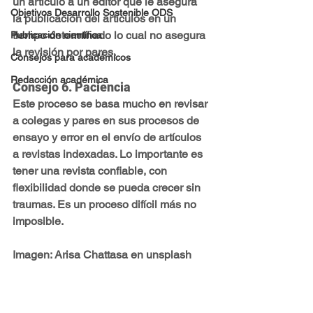
un artículo a un editor que le asegura 
Objetivos Desarrollo Sostenible ODS
la publicación del artículos en un 
tiempo determinado lo cual no asegura 
Publicación científica
la revisión por pares.
Consejos para académicos
Redacción académica
Consejo 6. Paciencia
Este proceso se basa mucho en revisar 
a colegas y pares en sus procesos de 
ensayo y error en el envío de artículos 
a revistas indexadas. Lo importante es 
tener una revista confiable, con 
flexibilidad donde se pueda crecer sin 
traumas. Es un proceso difícil más no 
imposible.
Imagen: Arisa Chattasa en unsplash
Revistas indexadas
Artículo académico