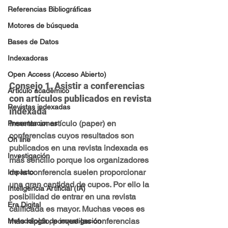
Referencias Bibliográficas
Motores de búsqueda
Bases de Datos
Indexadoras
Open Access (Acceso Abierto)
Consejo 1. Asistir a conferencias 
Artículo académico
con artículos publicados en revista 
Revistas indexadas
indexada
Insertar un artículo (paper) en 
Presentaciones
conferencias cuyos resultados son 
On line
publicados en una revista indexada es 
Investigación
más sencillo porque los organizadores 
de la conferencia suelen proporcionar 
Impacto
una gran cantidad de cupos. Por ello la 
Inteligencia Artificial (IA)
posibilidad de entrar en una revista 
Era Digital
calificada es mayor. Muchas veces es 
más rápido, porque las conferencias 
Metodología de investigación