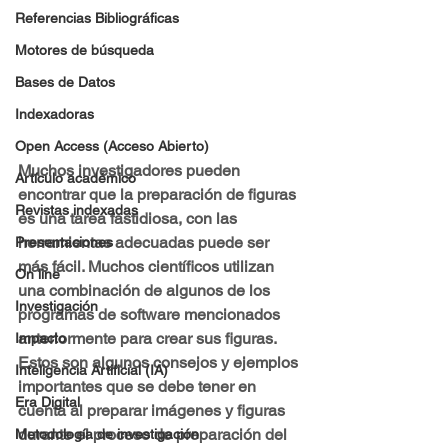
Referencias Bibliográficas
Motores de búsqueda
Bases de Datos
Indexadoras
Open Access (Acceso Abierto)
Muchos investigadores pueden 
Artículo académico
encontrar que la preparación de figuras 
Revistas indexadas
es una tarea fastidiosa, con las 
herramientas adecuadas puede ser 
Presentaciones
más fácil. Muchos científicos utilizan 
On line
una combinación de algunos de los 
Investigación
programas de software mencionados 
anteriormente para crear sus figuras. 
Impacto
Estos son algunos consejos y ejemplos 
Inteligencia Artificial (IA)
importantes que se debe tener en 
Era Digital
cuenta al preparar imágenes y figuras 
durante el proceso de preparación del 
Metodología de investigación