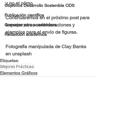
y no el cómo.
Objetivos Desarrollo Sostenible ODS
Publicación científica
Continuaremos en el próximo post para 
exponer otras consideraciones y 
Consejos para académicos
ejemplos para el envío de figuras.
Redacción académica
Fotografía manipulada de Clay Banks 
en unsplash
Etiquetas:
Mejores Prácticas
Elementos Gráficos
Ver todo
Entradas recientes