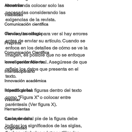
recomienda colocar solo las 
Altmetrics
necesarias considerando las 
Visibilidad
exigencias de la revista.
Comunicación científica
Revise las cifras para ver si hay errores 
Ciencia y tecnología
antes de enviar su artículo. Cuando se 
Preprints
enfoca en los detalles de cómo se ve la 
Comunicación Científica
imagen, es posible que no se enfoque 
en el contenido real. Asegúrese de que 
Investigación Abierta
refleje los datos que presenta en el 
Interdisciplinario
texto.
Innovación académica
Identificar las figuras dentro del texto 
Impacto global
como “Figura X” o colocar entre 
Webinar
paréntesis (Ver figura X).
Herramientas
La leyenda al pie de la figura debe 
Casos de exito
indicar los significados de las siglas, 
Originalidad