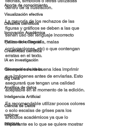
flechas, símbolos o letras utilizadas 
Aporte de conocimiento
dentro de la ilustración.
Visualización efectiva
La mayoría de los rechazos de las 
Desafíos científicos
figuras y gráficos se deben a las que 
Innovación Académica
tienen uso del lenguaje incorrecto 
(faltas de ortografía, malas 
Futuro de la Ciencia
conjugaciones, etc) o que contengan 
Creatividad científica
erratas en el texto.
IA en investigación
Siempre es una buena idea imprimir 
Generación de ideas
sus imágenes antes de enviarlas. Esto 
Big Data
asegurará que tengan una calidad 
Analitica de datos
aceptable en el momento de la edición.
Inteligencia Artificial
Es recomendable utilizar pocos colores 
Ciencia de Datos
o solo escalas de grises para los 
webinar
artículos académicos ya que lo 
importante es lo que se quiere mostrar 
PRISMA