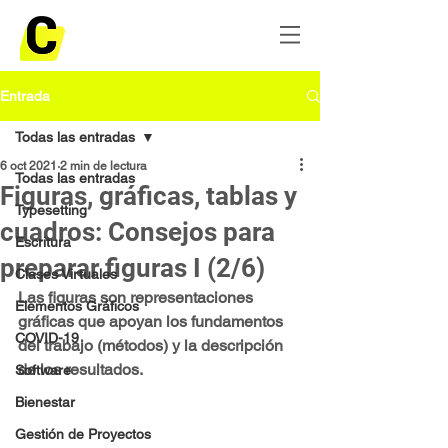
Entrada
Todas las entradas
6 oct 2021
2 min de lectura
Todas las entradas
Figuras, gráficas, tablas y
Typesetting
cuadros: Consejos para
Escritura
preparar figuras I (2/6)
Clases Virtuales
Las figuras son representaciones 
Elementos Gráficos
gráficas que apoyan los fundamentos 
COVID-19
del trabajo (métodos) y la descripción 
de los resultados.
Software
Bienestar
Gestión de Proyectos