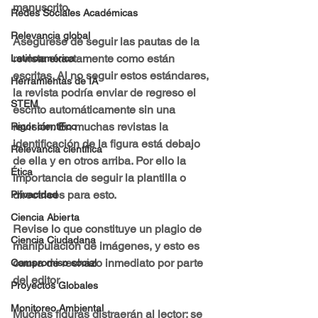
manuscrito.
Redes Sociales Académicas
Relevancia global
Asegúrese de seguir las pautas de la 
revista exactamente como están 
Latinoamérica
escritas. Al no seguir estos estándares, 
Herramientas de IA
la revista podría enviar de regreso el 
STEM
escrito automáticamente sin una 
revisión. En muchas revistas la 
Rigor científico
identificación de la figura está debajo 
Relevancia científica
de ella y en otros arriba. Por ello la 
Ética
importancia de seguir la plantilla o 
directrices para esto.
Privacidad
Ciencia Abierta
Revise lo que constituye un plagio de 
Ciencia Ciudadana
manipulación de imágenes, y esto es 
causa de rechazo inmediato por parte 
Compromiso social
del editor .
Proyectos Globales
Monitoreo Ambiental
Muchas figuras distraerán al lector; se 