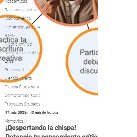
Académicas
Relevancia global
Latinoamérica
Herramientas de IA
STEM
Rigor científico
Relevancia científica
Ética
Privacidad
Ciencia Abierta
Ciencia Ciudadana
Compromiso social
Proyectos Globales
Monitoreo Ambiental
Altmetrics
11 mar 2025
3 min de lectura
Visibilidad