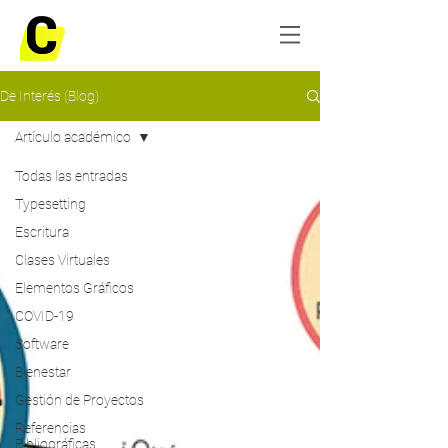
De Interés (Blog)
Artículo académico
Todas las entradas
Typesetting
Escritura
Clases Virtuales
Elementos Gráficos
COVID-19
Software
Bienestar
Gestión de Proyectos
Referencias
Bibliográficas