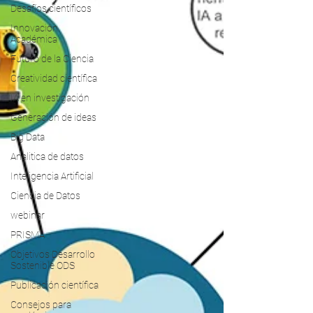
Desafíos científicos
Innovación
Académica
Futuro de la Ciencia
Creatividad científica
IA en investigación
Generación de ideas
Big Data
Analitica de datos
Inteligencia Artificial
Ciencia de Datos
webinar
PRISMA
Objetivos Desarrollo
Sostenible ODS
Publicación científica
Consejos para