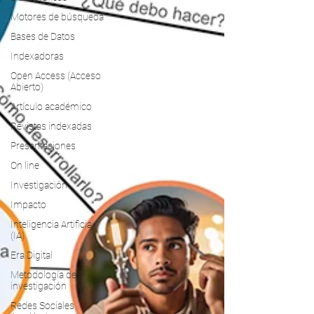
Motores de búsqueda
Bases de Datos
Indexadoras
Open Access (Acceso
Abierto)
Artículo académico
Revistas indexadas
Presentaciones
On line
Investigación
Impacto
Inteligencia Artificial
(IA)
Era Digital
Metodología de
investigación
Redes Sociales