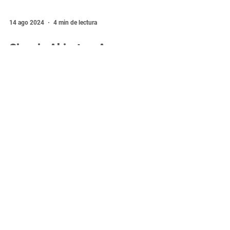
14 ago 2024
4 min de lectura
Ciencia Abierta y Acceso
Abierto: El nuevo desafío para
investigadores y el futuro de la
publicación científica
La ciencia está en revolución,
transformando la producción y el acceso al