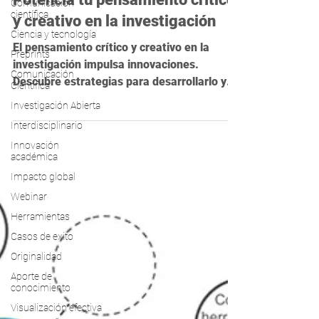
Comunicación
¡Despertando la chispa!
científica
Potencia tu pensamiento crítico
Ciencia y tecnología
y creativo en la investigación
Preprints
Comunicación
El pensamiento crítico y creativo en la
Científica
investigación impulsa innovaciones.
Investigación Abierta
Descubre estrategias para desarrollarlo y
Interdisciplinario
aplicar nuevas ideas.
Innovación
académica
Impacto global
Webinar
Herramientas
Casos de exito
Originalidad
Aporte de
conocimiento
Visualización efectiva