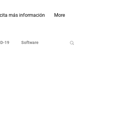
icita más información
More
D-19
Software
ases de Datos
Indexadoras
On line
Investigación
Sociales Académicas