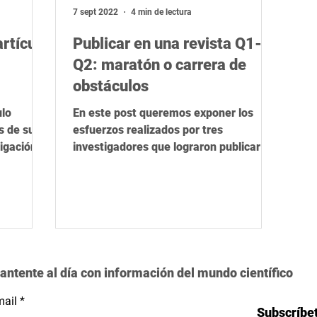
ica
Herramientas de IA
STEM
Rigor científico
R
7 sept 2022
4 min de lectura
artículo
Publicar en una revista Q1-
Q2: maratón o carrera de
obstáculos
ulo
En este post queremos exponer los
s de sus
esfuerzos realizados por tres
tigación,
investigadores que lograron publicar en
una revista Q1 Casi el 50% de los...
antente al día con información del mundo científico
ail
Subscríbe