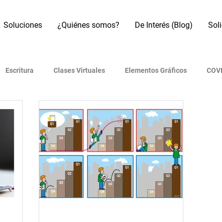
Soluciones
¿Quiénes somos?
De Interés (Blog)
Sol
Escritura
Clases Virtuales
Elementos Gráficos
COVI
os
Referencias Bibliográficas
Motores de búsqueda
B
Artículo académico
Revistas indexadas
Presentaciones
 (IA)
Era Digital
Metodología de investigación
Redes 