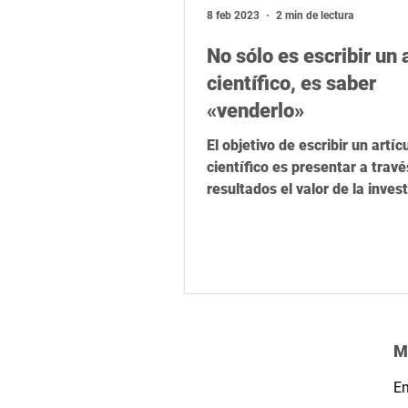
Relevancia global
Latinoamér
8 feb 2023
2 min de lectura
No sólo es escribir un 
científico, es saber
«venderlo»
El objetivo de escribir un artíc
científico es presentar a travé
resultados el valor de la inves
su carta de presentació
M
Em