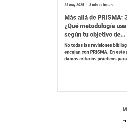
Relevancia global
Latinoamér
28 may 2025
3 min de lectura
Más allá de PRISMA: 
¿Qué metodología usa
según tu objetivo de
investigación y corpus
No todas las revisiones bibliog
lingüístico?
encajan con PRISMA. En este 
damos criterios prácticos para 
mejor metodología según tu ob
investigación, tipo de fuentes
del corpus. Con ejemplos conc
herramientas útiles, podrás t
decisiones más informadas y 
tu enfoque a contextos multil
menos convencionales.
M
Em