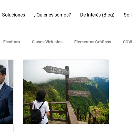
Soluciones
¿Quiénes somos?
De Interés (Blog)
Sol
Escritura
Clases Virtuales
Elementos Gráficos
COVI
os
Referencias Bibliográficas
Motores de búsqueda
B
Artículo académico
Revistas indexadas
Presentaciones
 (IA)
Era Digital
Metodología de investigación
Redes 