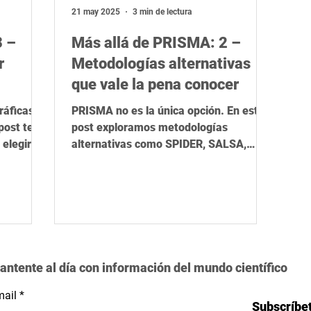
ica
Herramientas de IA
STEM
Rigor científico
R
21 may 2025
3 min de lectura
3 –
Más allá de PRISMA: 2 –
r
Metodologías alternativas
que vale la pena conocer
ráficas
PRISMA no es la única opción. En este
post te
post exploramos metodologías
elegir la
alternativas como SPIDER, SALSA,
jetivo de
MMAT y Scoping Reviews, cada una con
 e idioma
fortalezas específicas según el tipo de
retos y
estudio, disciplina e idioma. Descubre
omar
cuándo conviene usarlas y cómo
adaptar
ampliar tu mirada metodológica en
ingües o
revisiones bibliográficas.
antente al día con información del mundo científico
ail
Subscríbe