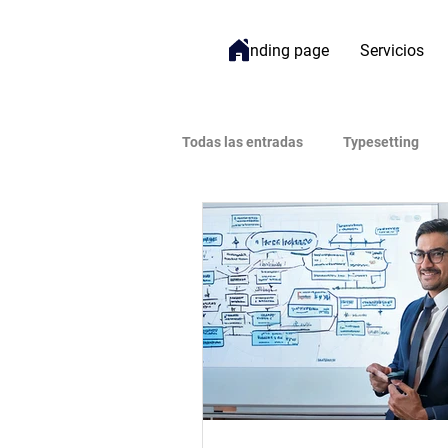
Landing page
Servicios
Todas las entradas
Typesetting
Bienestar
Gestión de Proyect
Open Access (Acceso Abierto)
Impacto
Inteligencia Artificial