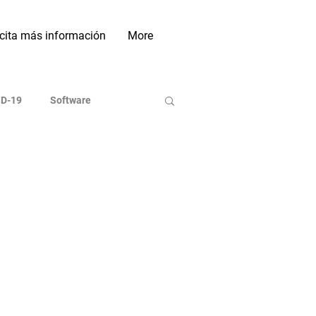
icita más información
More
D-19
Software
ases de Datos
Indexadoras
On line
Investigación
Sociales Académicas