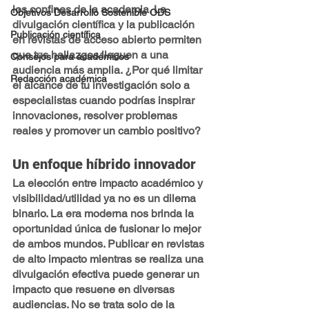
los confines de la academia. La 
Objetivos Desarrollo Sostenible ODS
divulgación científica y la publicación 
Publicación científica
en revistas de acceso abierto permiten 
que tus hallazgos lleguen a una 
Consejos para académicos
audiencia más amplia. ¿Por qué limitar 
Redacción académica
el alcance de tu investigación solo a 
especialistas cuando podrías inspirar 
innovaciones, resolver problemas 
reales y promover un cambio positivo?
Un enfoque híbrido innovador
La elección entre impacto académico y 
visibilidad/utilidad ya no es un dilema 
binario. La era moderna nos brinda la 
oportunidad única de fusionar lo mejor 
de ambos mundos. Publicar en revistas 
de alto impacto mientras se realiza una 
divulgación efectiva puede generar un 
impacto que resuene en diversas 
audiencias. No se trata solo de la 