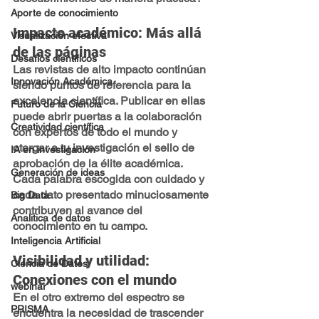
Aporte de conocimiento
Impacto académico: Más allá 
Visualización efectiva
de las páginas
Desafíos científicos
Las revistas de alto impacto continúan 
Innovación Académica
siendo puntos de referencia para la 
excelencia científica. Publicar en ellas 
Futuro de la Ciencia
puede abrir puertas a la colaboración 
Creatividad científica
con expertos de todo el mundo y 
otorgar a tu investigación el sello de 
IA en investigación
aprobación de la élite académica. 
Generación de ideas
Cada palabra escogida con cuidado y 
cada dato presentado minuciosamente 
Big Data
contribuyen al avance del 
Analitica de datos
conocimiento en tu campo.
Inteligencia Artificial
Visibilidad y utilidad: 
Ciencia de Datos
Conexiones con el mundo
webinar
En el otro extremo del espectro se 
PRISMA
encuentra la necesidad de trascender 