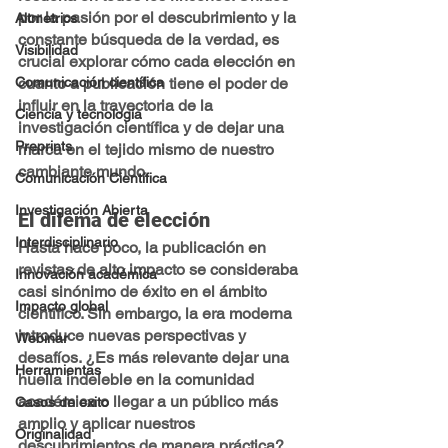
por la pasión por el descubrimiento y la 
Altmetrics
constante búsqueda de la verdad, es 
Visibilidad
crucial explorar cómo cada elección en 
cuanto a publicación tiene el poder de 
Comunicación científica
influir en la trayectoria de la 
Ciencia y tecnología
investigación científica y de dejar una 
Preprints
marca en el tejido mismo de nuestro 
cambiante mundo.
Comunicación Científica
Investigación Abierta
El dilema de elección
Interdisciplinario
Hasta hace poco, la publicación en 
revistas de alto impacto se consideraba 
Innovación académica
casi sinónimo de éxito en el ámbito 
Impacto global
científico. Sin embargo, la era moderna 
introduce nuevas perspectivas y 
Webinar
desafíos. ¿Es más relevante dejar una 
Herramientas
huella indeleble en la comunidad 
académica o llegar a un público más 
Casos de exito
amplio y aplicar nuestros 
Originalidad
descubrimientos de manera práctica?