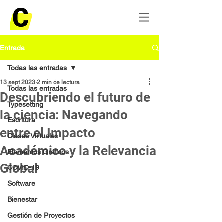
Entrada
Todas las entradas
13 sept 2023
2 min de lectura
Todas las entradas
Descubriendo el futuro de
Typesetting
la ciencia: Navegando
Escritura
entre el Impacto
Clases Virtuales
Académico y la Relevancia
Elementos Gráficos
Global
COVID-19
Software
Bienestar
Gestión de Proyectos