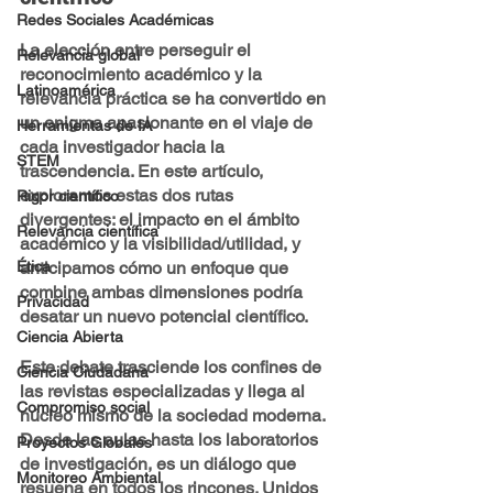
Redes Sociales Académicas
La elección entre perseguir el 
Relevancia global
reconocimiento académico y la 
Latinoamérica
relevancia práctica se ha convertido en 
un enigma apasionante en el viaje de 
Herramientas de IA
cada investigador hacia la 
STEM
trascendencia. En este artículo, 
exploramos estas dos rutas 
Rigor científico
divergentes: el impacto en el ámbito 
Relevancia científica
académico y la visibilidad/utilidad, y 
anticipamos cómo un enfoque que 
Ética
combine ambas dimensiones podría 
Privacidad
desatar un nuevo potencial científico.
Ciencia Abierta
Este debate trasciende los confines de 
Ciencia Ciudadana
las revistas especializadas y llega al 
Compromiso social
núcleo mismo de la sociedad moderna. 
Desde las aulas hasta los laboratorios 
Proyectos Globales
de investigación, es un diálogo que 
Monitoreo Ambiental
resuena en todos los rincones. Unidos 