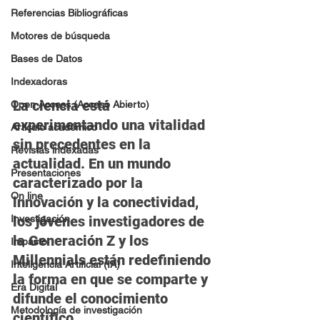
Referencias Bibliográficas
Motores de búsqueda
Bases de Datos
Indexadoras
La ciencia está 
Open Access (Acceso Abierto)
experimentando una vitalidad 
Artículo académico
sin precedentes en la 
Revistas indexadas
actualidad. En un mundo 
Presentaciones
caracterizado por la 
On line
innovación y la conectividad, 
los jóvenes investigadores de 
Investigación
la Generación Z y los 
Impacto
Millennials están redefiniendo 
Inteligencia Artificial (IA)
la forma en que se comparte y 
Era Digital
difunde el conocimiento 
Metodología de investigación
científico