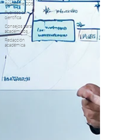
Sostenible ODS
Publicación
científica
Consejos para
académicos
Redacción
académica