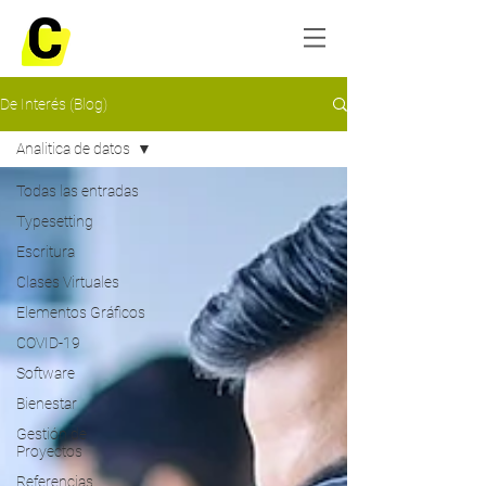
De Interés (Blog)
Analitica de datos
Todas las entradas
Typesetting
Escritura
Clases Virtuales
Elementos Gráficos
COVID-19
Software
Bienestar
Gestión de
Proyectos
Referencias