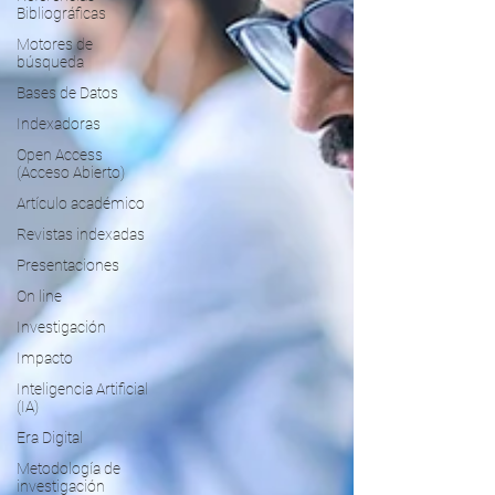
Bibliográficas
Motores de
búsqueda
Bases de Datos
Indexadoras
Open Access
(Acceso Abierto)
Artículo académico
Revistas indexadas
Presentaciones
On line
Investigación
Impacto
Inteligencia Artificial
(IA)
Era Digital
Metodología de
investigación