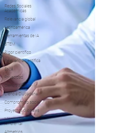
Redes Sociales
Académicas
Relevancia global
Latinoamérica
Herramientas de IA
STEM
Rigor científico
Relevancia científica
Ética
Privacidad
Ciencia Abierta
Ciencia Ciudadana
Compromiso social
Proyectos Globales
Monitoreo
Ambiental
Altmetrics