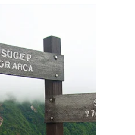
damos criterios prácticos para elegir la
mejor metodología según tu objetivo de
investigación, tipo de fuentes e idioma del
corpus. Con ejemplos concretos y
herramientas útiles, podrás tomar
decisiones más informadas y adaptar tu
enfoque a contextos multilingües o menos
convencionales.