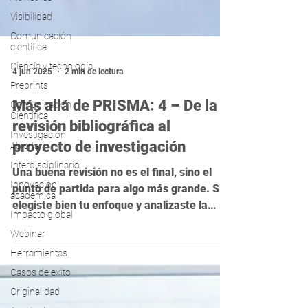
Visibilidad
Comunicación
científica
Ciencia y tecnología
Preprints
4 jun 2025
2 min de lectura
Comunicación
Científica
Más allá de PRISMA: 4 – De la
Investigación
Abierta
revisión bibliográfica al
Interdisciplinario
proyecto de investigación
Innovación
académica
Una buena revisión no es el final, sino el
Impacto global
punto de partida para algo más grande. Si
elegiste bien tu enfoque y analizaste la
Webinar
literatura con criterio, tienes en tus manos
Herramientas
terreno fértil para un nuevo proyecto. En
Casos de exito
esta entrega de “Más allá de PRISMA”, te
Originalidad
mostramos cómo transformar tu revisión