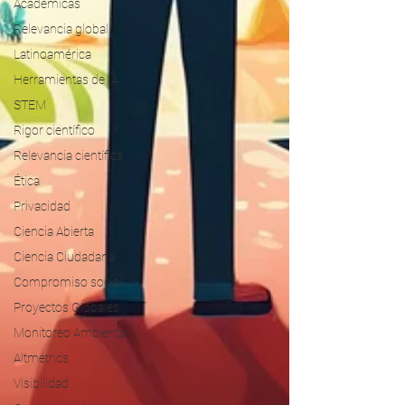
Académicas
Relevancia global
Latinoamérica
Herramientas de IA
STEM
Rigor científico
Relevancia científica
Ética
Privacidad
Ciencia Abierta
Ciencia Ciudadana
Compromiso social
Proyectos Globales
Monitoreo Ambiental
Altmetrics
Visibilidad