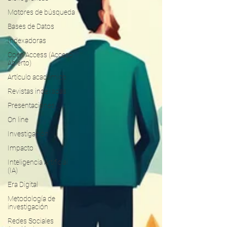
Motores de búsqueda
Bases de Datos
Indexadoras
Open Access (Acceso
Abierto)
Artículo académico
Revistas indexadas
Presentaciones
On line
Investigación
Impacto
Inteligencia Artificial
(IA)
Era Digital
Metodología de
investigación
Redes Sociales