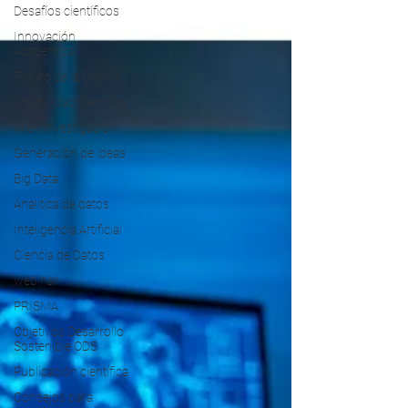
septiembre con más contenidos útiles!
Desafíos científicos
Innovación
Académica
Futuro de la Ciencia
Creatividad científica
IA en investigación
Generación de ideas
Big Data
Analitica de datos
Inteligencia Artificial
Ciencia de Datos
webinar
PRISMA
Objetivos Desarrollo
Sostenible ODS
Publicación científica
Consejos para