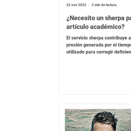
Relevancia global
Latinoamér
22 nov 2022
3 min de lectura
¿Necesito un sherpa p
artículo académico?
El servicio sherpa contribuye a
presión generada por el tiemp
utilizado para corregir deficie
formales y metodológicas, y e