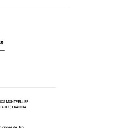
te
5 RCS MONTPELLIER
 JACOU, FRANCIA
ndiciones de Uso