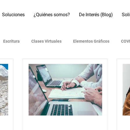
Soluciones
¿Quiénes somos?
De Interés (Blog)
Sol
Escritura
Clases Virtuales
Elementos Gráficos
COVI
os
Referencias Bibliográficas
Motores de búsqueda
B
Artículo académico
Revistas indexadas
Presentaciones
 (IA)
Era Digital
Metodología de investigación
Redes 