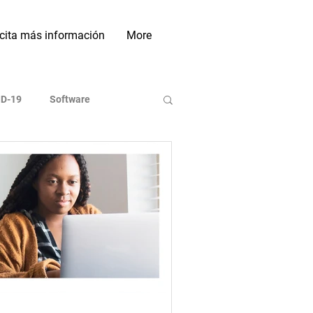
icita más información
More
D-19
Software
ases de Datos
Indexadoras
On line
Investigación
Sociales Académicas