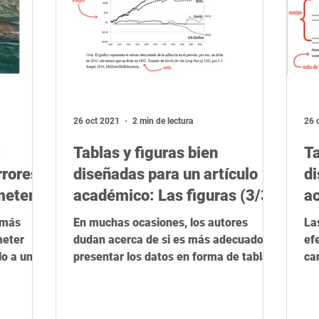
26 oct 2021
2 min de lectura
26 
Tablas y figuras bien
Ta
rrores
diseñadas para un artículo
di
meter
académico: Las figuras (3/3)
ac
os
 más
En muchas ocasiones, los autores
La
eter
dudan acerca de si es más adecuado
ef
lo a una
presentar los datos en forma de tabla o
ca
.
de figura Como norma general,...
cu