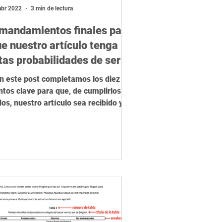
elevancia científica
Ética
abr 2022
3 min de lectura
 mandamientos finales para
e nuestro artículo tenga
tas probabilidades de ser
ublicado
n este post completamos los diez
ntos clave para que, de cumplirlos
dos, nuestro artículo sea recibido y
blicado en una revista...