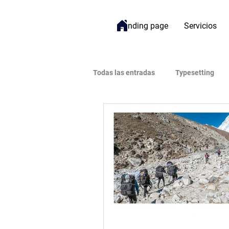
Landing page
Servicios
Todas las entradas
Typesetting
Bienestar
Gestión de Proyect
Open Access (Acceso Abierto)
Impacto
Inteligencia Artificial