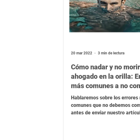
20 mar 2022
3 min de lectura
Cómo nadar y no morir
ahogado en la orilla: E
más comunes a no co
en artículos académic
Hablaremos sobre los errores
comunes que no debemos com
antes de enviar nuestro artícu
revista científica Aunque los..