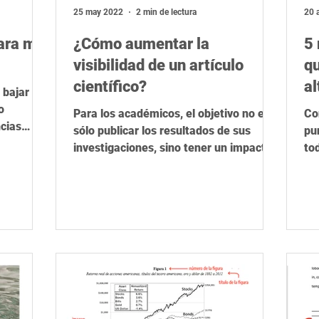
ica
Herramientas de IA
STEM
Rigor científico
R
25 may 2022
2 min de lectura
20 
ara mi
¿Cómo aumentar la
5
visibilidad de un artículo
qu
científico?
al
 bajar la
p
o
Para los académicos, el objetivo no es
Co
ncias
sólo publicar los resultados de sus
pu
n
investigaciones, sino tener un impacto
to
en la sociedad y la...
pu