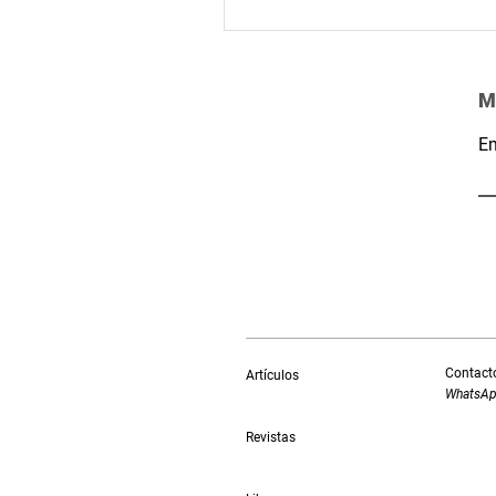
M
Em
Contacto
Artículos
‭WhatsAp
Revistas