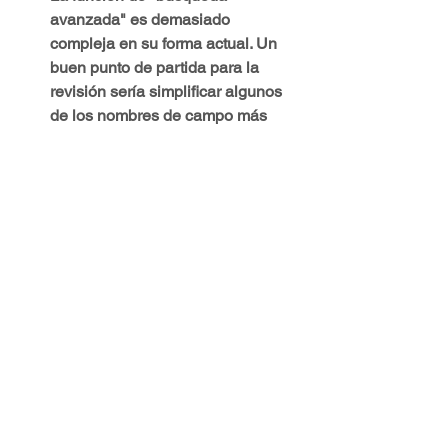
avanzada" es demasiado 
compleja en su forma actual. Un 
buen punto de partida para la 
revisión sería simplificar algunos 
de los nombres de campo más 
engorrosos.
Scopus ofrece una variedad tan 
deslumbrante de opciones de 
búsqueda fáciles de usar que uno 
se siente tentado a pasar por alto 
algunas de sus deficiencias más 
serias. Sin embargo, eso sería un 
error. En su forma actual, Scopus 
puede recomendarse mejor para 
los buscadores interesados ​​
principalmente en la literatura de 
las ciencias de la vida y la 
medicina, durante el período 