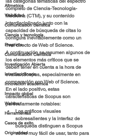
las categorías temáticas del espectro 
Altmetrics
completo de Ciencia-Tecnología-
Medicina (CTM), y su contenido 
Visibilidad
interdisciplinario junto con la 
Comunicación científica
capacidad de búsqueda de citas lo 
Ciencia y tecnología
configura inevitablemente como un 
rival directo de Web of Science. 
Preprints
A continuación se resumen algunos de 
Comunicación Científica
los elementos más críticos que se 
Investigación Abierta
deben tener en cuenta a la hora de 
evaluar Scopus, especialmente en 
Interdisciplinario
comparación con Web of Science.
Innovación académica
En el lado positivo, estas 
Impacto global
características de Scopus son 
particularmente notables:
Webinar
Los gráficos visuales 
Herramientas
sobresalientes y la interfaz de 
Casos de exito
búsqueda distinguen a Scopus 
como muy fácil de usar, tanto para 
Originalidad