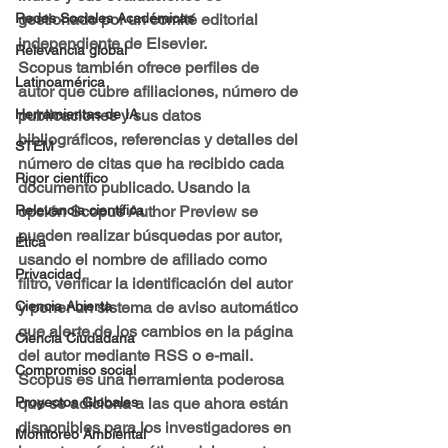
gestionado por un comité editorial 
Redes Sociales Académicas
independiente de Elsevier. 
Relevancia global
Scopus también ofrece perfiles de 
Latinoamérica
autor que cubre afiliaciones, número de 
publicaciones y sus datos 
Herramientas de IA
bibliográficos, referencias y detalles del 
STEM
número de citas que ha recibido cada 
Rigor científico
documento publicado. Usando la 
opción Scopus Author Preview se 
Relevancia científica
pueden realizar búsquedas por autor, 
Ética
usando el nombre de afiliado como 
Privacidad
filtro, verificar la identificación del autor 
y poner un sistema de aviso automático 
Ciencia Abierta
que alerte de los cambios en la página 
Ciencia Ciudadana
del autor mediante RSS o e-mail. 
Compromiso social
Scopus es una herramienta poderosa 
que se adiciona a las que ahora están 
Proyectos Globales
disponibles para los investigadores en 
Monitoreo Ambiental