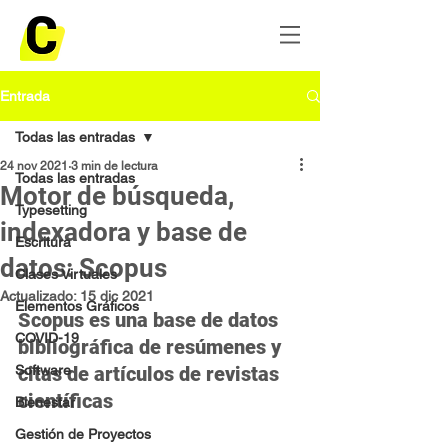
Entrada
Todas las entradas
24 nov 2021
3 min de lectura
Todas las entradas
Motor de búsqueda,
Typesetting
indexadora y base de
Escritura
datos: Scopus
Clases Virtuales
Actualizado:
15 dic 2021
Elementos Gráficos
Scopus es una base de datos 
COVID-19
bibliográfica de resúmenes y 
Software
citas de artículos de revistas 
científicas
Bienestar
Gestión de Proyectos