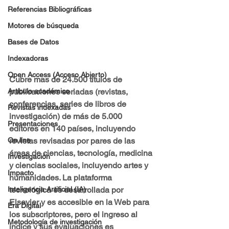
Referencias Bibliográficas
Motores de búsqueda
Bases de Datos
Indexadoras
Open Access (Acceso Abierto)
Cubre mas de 24.500 títulos de 
publicaciones seriadas (revistas, 
Artículo académico
conferencias, series de libros de 
Revistas indexadas
investigación) de más de 5.000 
Presentaciones
editores en 140 países, incluyendo 
revistas revisadas por pares de las 
On line
áreas de ciencias, tecnología, medicina 
Investigación
y ciencias sociales, incluyendo artes y 
Impacto
humanidades. La plataforma 
tecnológica es desarrollada por 
Inteligencia Artificial (IA)
Elsevier y es accesible en la Web para 
Era Digital
los subscriptores, pero el ingreso al 
Metodología de investigación
índice y sus evaluaciones es 