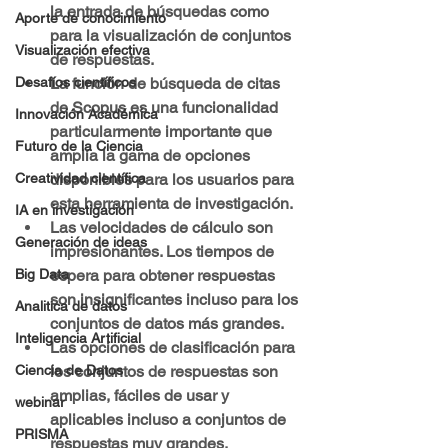
la entrada de búsquedas como 
Aporte de conocimiento
para la visualización de conjuntos 
Visualización efectiva
de respuestas.
La función de búsqueda de citas 
Desafíos científicos
de Scopus es una funcionalidad 
Innovación Académica
particularmente importante que 
Futuro de la Ciencia
amplía la gama de opciones 
disponibles para los usuarios para 
Creatividad científica
esta herramienta de investigación.
IA en investigación
Las velocidades de cálculo son 
Generación de ideas
impresionantes. Los tiempos de 
espera para obtener respuestas 
Big Data
son insignificantes incluso para los 
Analitica de datos
conjuntos de datos más grandes.
Inteligencia Artificial
Las opciones de clasificación para 
los conjuntos de respuestas son 
Ciencia de Datos
amplias, fáciles de usar y 
webinar
aplicables incluso a conjuntos de 
PRISMA
respuestas muy grandes.