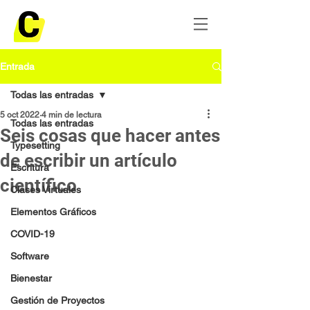
Entrada
Todas las entradas
5 oct 2022
4 min de lectura
Todas las entradas
Seis cosas que hacer antes
Typesetting
de escribir un artículo
Escritura
científico
Clases Virtuales
Elementos Gráficos
COVID-19
Software
Bienestar
Gestión de Proyectos