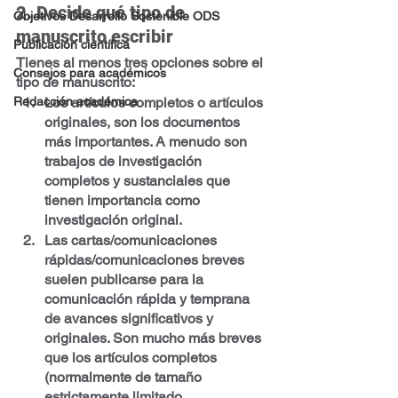
2. Decide qué tipo de 
Objetivos Desarrollo Sostenible ODS
manuscrito escribir
Publicación científica
Tienes al menos tres opciones sobre el 
Consejos para académicos
tipo de manuscrito:
Redacción académica
Los artículos completos o artículos 
originales,
 son los documentos 
más importantes. A menudo son 
trabajos de investigación 
completos y sustanciales que 
tienen importancia como 
investigación original.
Las cartas/comunicaciones 
rápidas/comunicaciones breves
suelen publicarse para la 
comunicación rápida y temprana 
de avances significativos y 
originales. Son mucho más breves 
que los artículos completos 
(normalmente de tamaño 
estrictamente limitado, 