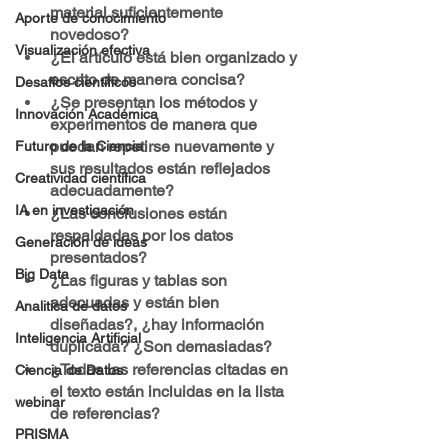
material suficientemente 
Aporte de conocimiento
novedoso?
Visualización efectiva
¿El artículo está bien organizado y 
escrito de manera concisa?
Desafíos científicos
¿Se presentan los métodos y 
Innovación Académica
experimentos de manera que 
puedan repetirse nuevamente y 
Futuro de la Ciencia
sus resultados están reflejados 
Creatividad científica
adecuadamente?
IA en investigación
¿Las conclusiones están 
respaldadas por los datos 
Generación de ideas
presentados?
Big Data
¿Las figuras y tablas son 
adecuadas y están bien 
Analitica de datos
diseñadas?, ¿hay información 
Inteligencia Artificial
duplicada? ¿Son demasiadas?
¿Todas las referencias citadas en 
Ciencia de Datos
el texto están incluidas en la lista 
webinar
de referencias?
PRISMA