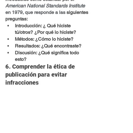
American National Standards Institute 
en 1979, que responde a las 
siguientes 
preguntas:
Introducción: 
¿ Qué hiciste 
tú/otros? ¿Por qué lo hiciste?
Métodos
: ¿Cómo lo hiciste?
Resultados
: ¿Qué encontraste?
Discusión:
 ¿Qué significa todo 
esto?
6. Comprender la ética de 
publicación para evitar 
infracciones
El plagio y el robo del trabajo de los 
compañeros puede tener graves 
consecuencias, tanto a nivel 
profesional como legal. Las violaciones 
incluyen la  falsificación de datos, el 
uso inapropiado de sujetos humanos y 
animales en la investigación y el uso 