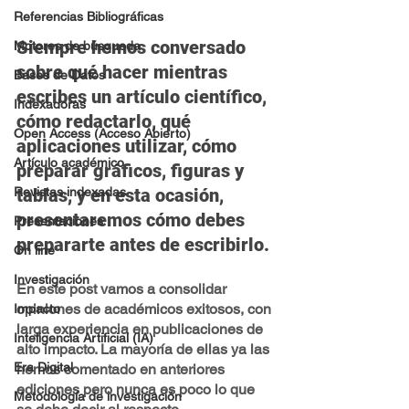
Referencias Bibliográficas
Siempre hemos conversado 
Motores de búsqueda
sobre qué hacer mientras 
Bases de Datos
escribes un artículo científico, 
Indexadoras
cómo redactarlo, qué 
Open Access (Acceso Abierto)
aplicaciones utilizar, cómo 
Artículo académico
preparar gráficos, figuras y 
tablas, y en esta ocasión, 
Revistas indexadas
presentaremos cómo debes 
Presentaciones
prepararte antes de escribirlo.
On line
Investigación
En este post vamos a consolidar 
opiniones de académicos exitosos, con 
Impacto
larga experiencia en publicaciones de 
Inteligencia Artificial (IA)
alto impacto. La mayoría de ellas ya las 
Era Digital
hemos comentado en anteriores 
ediciones pero nunca es poco lo que 
Metodología de investigación