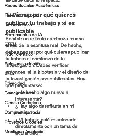
se debe decir al respecto.
Redes Sociales Académicas
1. Piensa por qué quieres 
Relevancia global
publicar tu trabajo y si es 
Latinoamérica
publicable
Herramientas de IA
Escribir un artículo comienza mucho 
STEM
antes de la escritura real. De hecho, 
debes pensar por qué quieres publicar 
Rigor científico
tu trabajo al comienzo de tu 
Relevancia científica
investigación. Debes verificar 
entonces, si la hipótesis y el diseño de 
Ética
la investigación son publicables. Hay 
Privacidad
que preguntarse:
¿He hecho algo nuevo e 
Ciencia Abierta
interesante?
Ciencia Ciudadana
¿Hay algo desafiante en mi 
trabajo?
Compromiso social
¿Mi trabajo está relacionado 
Proyectos Globales
directamente con un tema de 
Monitoreo Ambiental
actualidad?