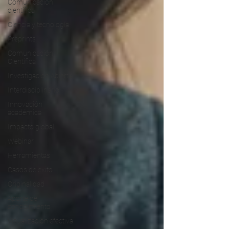
Comunicación
científica
Ciencia y tecnología
Preprints
Comunicación
Científica
Investigación Abierta
Interdisciplinario
Innovación
académica
Impacto global
Webinar
Herramientas
Casos de exito
Originalidad
Aporte de
conocimiento
Visualización efectiva