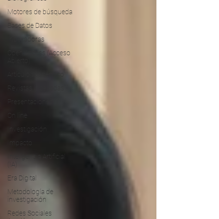
Motores de búsqueda
Bases de Datos
Indexadoras
Open Access (Acceso
Abierto)
Artículo académico
Revistas indexadas
Presentaciones
On line
Investigación
Impacto
Inteligencia Artificial
(IA)
Era Digital
Metodología de
investigación
Redes Sociales