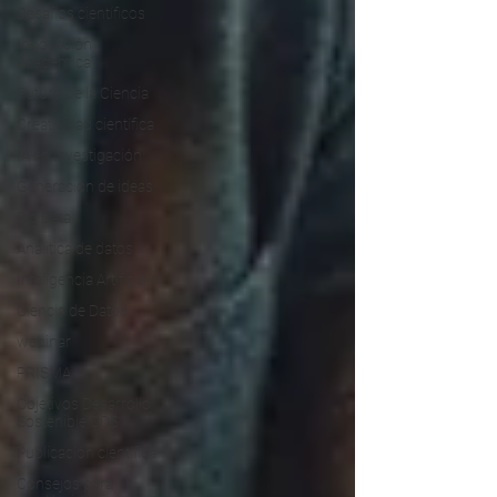
Desafíos científicos
Innovación
Académica
Futuro de la Ciencia
Creatividad científica
IA en investigación
Generación de ideas
Big Data
Analitica de datos
Inteligencia Artificial
Ciencia de Datos
webinar
PRISMA
Objetivos Desarrollo
Sostenible ODS
Publicación científica
Consejos para