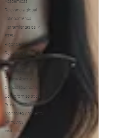
Académicas
Relevancia global
Latinoamérica
Herramientas de IA
STEM
Rigor científico
Relevancia científica
Ética
Privacidad
Ciencia Abierta
Ciencia Ciudadana
Compromiso social
Proyectos Globales
Monitoreo Ambiental
Altmetrics
Visibilidad