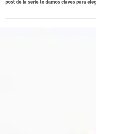
¿Tu investigación tiene impacto social, pero
no sabes dónde publicarla? En este último
post de la serie te damos claves para elegir
una revista que valore tu compromiso con
los ODS, sin perder rigor académico. Nos
despedimos por ahora… ¡y volvemos en
septiembre con más contenidos útiles!